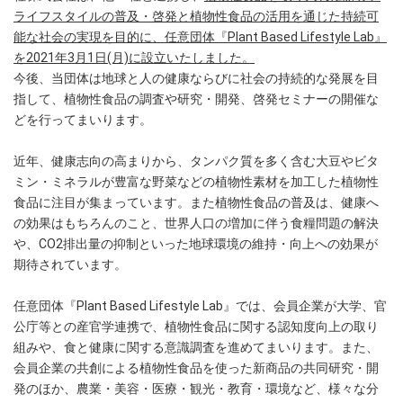
ライフスタイルの普及・啓発と植物性食品の活用を通じた持続可
能な社会の実現を目的に、任意団体『Plant Based Lifestyle Lab』
を2021年3月1日(月)に設立いたしました。
今後、当団体は地球と人の健康ならびに社会の持続的な発展を目
指して、植物性食品の調査や研究・開発、啓発セミナーの開催な
どを行ってまいります。
近年、健康志向の高まりから、タンパク質を多く含む大豆やビタ
ミン・ミネラルが豊富な野菜などの植物性素材を加工した植物性
食品に注目が集まっています。また植物性食品の普及は、健康へ
の効果はもちろんのこと、世界人口の増加に伴う食糧問題の解決
や、CO2排出量の抑制といった地球環境の維持・向上への効果が
期待されています。
任意団体『Plant Based Lifestyle Lab』では、会員企業が大学、官
公庁等との産官学連携で、植物性食品に関する認知度向上の取り
組みや、食と健康に関する意識調査を進めてまいります。また、
会員企業の共創による植物性食品を使った新商品の共同研究・開
発のほか、農業・美容・医療・観光・教育・環境など、様々な分