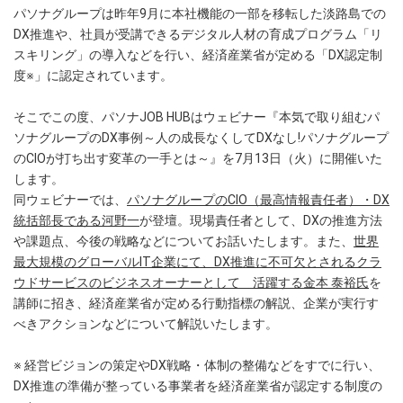
パソナグループは昨年9月に本社機能の一部を移転した淡路島での
DX推進や、社員が受講できるデジタル人材の育成プログラム「リ
スキリング」の導入などを行い、経済産業省が定める「DX認定制
度※」に認定されています。
そこでこの度、パソナJOB HUBはウェビナー『本気で取り組むパ
ソナグループのDX事例～人の成長なくしてDXなし!パソナグループ
のCIOが打ち出す変革の一手とは～』を7月13日（火）に開催いた
します。
同ウェビナーでは、
パソナグループのCIO（最高情報責任者）・DX
統括部長である河野一
が登壇。現場責任者として、DXの推進方法
や課題点、今後の戦略などについてお話いたします。また、
世界
最大規模のグローバルIT企業にて、DX推進に不可欠とされるクラ
ウドサービスのビジネスオーナーとして 活躍する金本 泰裕氏
を
講師に招き、経済産業省が定める行動指標の解説、企業が実行す
べきアクションなどについて解説いたします。
※ 経営ビジョンの策定やDX戦略・体制の整備などをすでに行い、
DX推進の準備が整っている事業者を経済産業省が認定する制度の