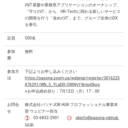
内IT基盤や業務系アプリケーションのオーナシップ、
「守りのIT」から、HR-Techに関わる新しいサービス
の開発を行う「攻めのIT」まで、グループ全体のDX
を牽引。
定員
500名
参加
無料
費
参加方
下記よりお申し込みください
法
https://pasona.zoom.us/webinar/register/3016225
876291/WN_5_YLaDR-QWWyY4mloj0kog
※お申込締め切り：7月12日（月）17：00
お問合
株式会社パソナJOB HUB プロフェッショナル事業本
せ
部 ウェビナー担当
03-6832-2901
pkinfo@pasona-jobhub.
co.jp