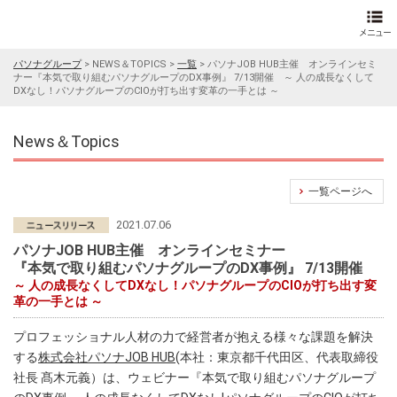
パソナグループ
>
NEWS＆TOPICS
>
一覧
>
パソナJOB HUB主催 オンラインセミ
ナー『本気で取り組むパソナグループのDX事例』 7/13開催 ～ 人の成長なくして
DXなし！パソナグループのCIOが打ち出す変革の一手とは ～
News＆Topics
一覧ページへ
2021.07.06
パソナJOB HUB主催 オンラインセミナー
『本気で取り組むパソナグループのDX事例』 7/13開催
～ 人の成長なくしてDXなし！パソナグループのCIOが打ち出す変
革の一手とは ～
プロフェッショナル人材の力で経営者が抱える様々な課題を解決
する
株式会社パソナJOB HUB
(本社：東京都千代田区、代表取締役
社長 髙木元義）は、ウェビナー『本気で取り組むパソナグループ