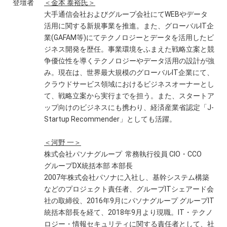
登壇者
＜金本 泰裕氏＞
大手通信会社およびグループ会社にてWEBやデータ
活用に関する新規事業を推進。また、グローバルIT企
業(GAFAM等)にてテクノロジーとデータを活用したビ
ジネス開発を歴任。事業環境をふまえた戦略立案と競
争優位性を導くテクノロジーやデータ活用の設計が強
み。現在は、世界最大規模のグローバルIT企業にて、
クラウドサービス領域におけるビジネスオーナーとし
て、戦略立案から実行までを担う。また、スタートア
ップ向けのビジネスにも携わり、経済産業省認定「J-
Startup Recommender」としても活躍。
＜河野 一＞
株式会社パソナグループ 常務執行役員 CIO・CCO
グループDX統括本部 本部長
2007年株式会社パソナに入社し、基幹システム構築
などのプロジェクト責任者、グループITシェアード会
社の取締役、2016年9月にパソナグループ グループIT
統括本部長を経て、2018年9月より現職。IT・テクノ
ロジー・情報セキュリティに関する責任者として、社