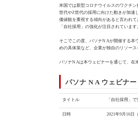
米国では新型コロナウイルスのワクチン
世代やZ世代の採用に向けた動きが加速
価値観を重視する傾向があると言われて
「自社採用」の強化が注目されています
そこでこの度、パソナN Aが開催する
めの具体策など、企業が独自のリソース
パソナN Aは本ウェビナーを通じて、
パソナ N A ウェビナー
タイトル
「自社採用」で
日時
2021年9月16日
12:00-
13:00-
14:00-