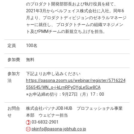
のプロダクト開発部部長および執行役員を経て、
2021年3月からベルフェイス株式会社に入社。同年6
月より、プロダクトディビジョンのゼネラルマネージ
ャーに就任し、 プロダクトチームの組織マネジメン
ト及びPMMチームの新規立ち上げを担当。
定員
100名
参加費
無料
参加方
下記よりお申し込みください
法
https://pasona.zoom.us/webinar/register/5716224
556545/WN_o-j-kLrnRPyQYgLe5Lw8CA
※お申込締め切り：9月27日（月）17：00
お問合
株式会社パソナJOB HUB プロフェッショナル事業
せ
本部 ウェビナー担当
03-6832-2901
pkinfo@pasona-jobhub.co.jp