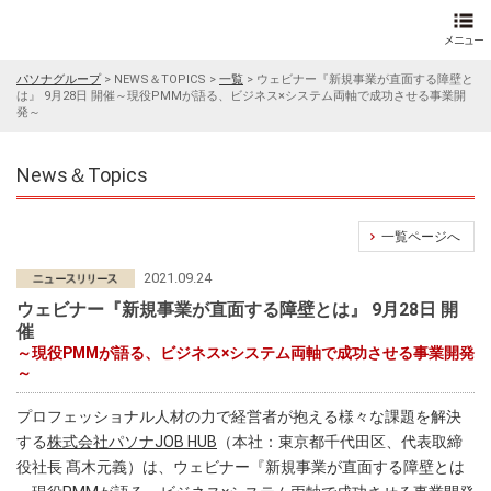
パソナグループ
>
NEWS＆TOPICS
>
一覧
>
ウェビナー『新規事業が直面する障壁と
は』 9月28日 開催～現役PMMが語る、ビジネス×システム両軸で成功させる事業開
発～
News＆Topics
一覧ページへ
2021.09.24
ウェビナー『新規事業が直面する障壁とは』 9月28日 開
催
～現役PMMが語る、ビジネス×システム両軸で成功させる事業開発
～
プロフェッショナル人材の力で経営者が抱える様々な課題を解決
する
株式会社パソナJOB HUB
（本社：東京都千代田区、代表取締
役社長 髙木元義）は、ウェビナー『新規事業が直面する障壁とは