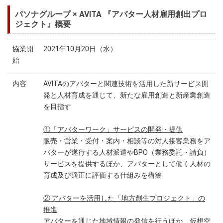
パソナグループ × AVITA 『アバター人材雇用創出プロ
ジェクト』概要
協業開
2021年10月20日（水）
始
内容
AVITAのアバターと関連技術を活用した新サービス開
発と人材育成を通じて、新たな雇用創造と新産業創造
を目指す
①「アバターワーク」サービスの開発・提供
販売・営業・受付・案内・相談等の対人接客業務をア
バターが遂行する人材派遣やBPO（業務委託・請負）
サービスを提供するほか、アバターとして働く人材の
育成及び適正に評価する仕組みを構築
② アバターを活用した「地方創生プロジェクト」の
推進
アバターを通じた地域情報の発信を行うほか、仮想空