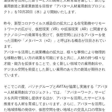
連技術を活用した新サービスの開発と人材育成を通じて、新たな
雇用創造と新産業創造を目指す『アバター人材雇用創出プロジェ
クト』を10月20日（水）より開始いたします。
昨今、新型コロナウイルス感染症の拡大による在宅勤務やリモー
トワークの広がり、仮想現実（VR）や拡張現実（AR）に関連する
テクノロジーの発展等を受けて、仮想空間におけるアバターを使
った活動や「メタバース（※2）」と呼ばれる概念が注目されてい
ます。
アバターを活用した就業機会の拡大は、様々な事情により物理的
な移動が難しい方の就業を可能にすると共に、人材の持つ様々な
才能・能力を拡張することで、全く新しい領域での雇用創出や、
デジタル空間を前提とした新しい雇用のあり方の創造が期待され
ています。
そこでこの度、パソナグループとAVITAが協業し実施する『アバタ
ー人材雇用創出プロジェクト』では、「アバターワーク」サービ
スを共同で開発し提供するほか、アバターを活用したサービスを
推進する人材を育成してまいります。さらに、アバターを活用し
た地域情報の発信や、仮想空間を使い地域との交流人口の増加を