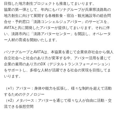
目指した地方創生プロジェクトも推進してまいります。
協業の第一弾として、年内にもパソナグループが兵庫県淡路島の
地方創生に向けて展開する各種飲食・宿泊・観光施設等の総合問
合せ・予約窓口「淡路コンシェルジュアバター」のサービスを、
AVITAと共に開発したアバターが提供してまいります。それに伴
い、淡路市内に「淡路アバターセンター」を開設し、オペレータ
ー人材の育成を開始いたします。
パソナグループとAVITAは、本協業を通じて企業依存社会から個人
自立社会へと社会のあり方が変革する中、アバター活用を通じて
企業の雇用のあり方のDX（デジタルトランスフォーメーション）
をサポートし、多様な人材が活躍できる社会の実現を目指してま
いります。
（※1）アバター：身体や能力を拡張し、様々な制約を超えて活動
するためのテクノロジー
（※2）メタバース：アバターを通じて様々な人が自由に活動・交
流できる仮想空間