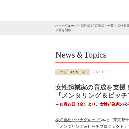
パソナグループ
>
NEWS＆TOPICS
>
一覧
>
女性起業
公募を開始～
News＆Topics
2021.10.29
女性起業家の育成を支援！
『メンタリング＆ピッチ
～10月29日（金）より、女性起業家の
株式会社パソナグループ
(本社：東京都千
『メンタリング＆ピッチプロジェクト』