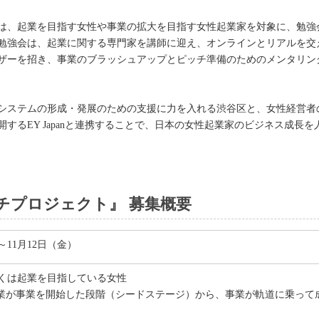
は、起業を目指す女性や事業の拡大を目指す女性起業家を対象に、勉強
勉強会は、起業に関する専門家を講師に迎え、オンラインとリアルを交
ザーを招き、事業のブラッシュアップとピッチ準備のためのメンタリン
システムの形成・発展のための支援に力を入れる渋谷区と、女性経営者
するEY Japanと連携することで、日本の女性起業家のビジネス成長
チプロジェクト』 募集概要
～11月12日（金）
くは起業を目指している女性
業が事業を開始した段階（シードステージ）から、事業が軌道に乗って