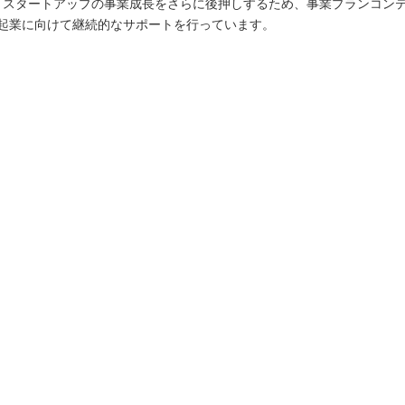
タートアップの事業成長をさらに後押しするため、事業プランコンテスト『Queen 
起業に向けて継続的なサポートを行っています。