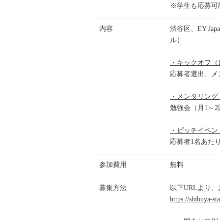
※学生も応募可
内容
渋谷区、EY 
ル）
・キックオフ（1
応募者選出、メ
・メンタリング（
勉強会（月1～
・ピッチイベン
応募者1名あた
参加費用
無料
募集方法
以下URLより
https://shibuya-st