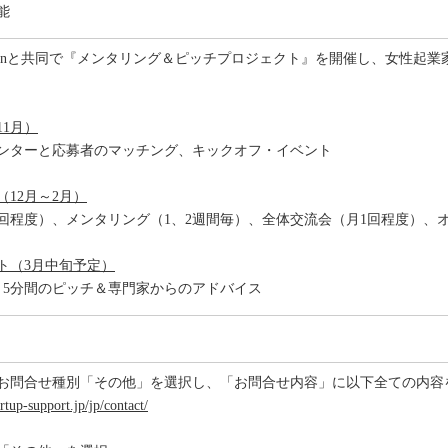
能
Japanと共同で『メンタリング＆ピッチプロジェクト』を開催し、女性起
1月）
ンターと応募者のマッチング、キックオフ・イベント
12月～2月）
2回程度）、メンタリング（1、2週間毎）、全体交流会（月1回程度）、
ト（3月中旬予定）
り5分間のピッチ＆専門家からのアドバイス
、お問合せ種別「その他」を選択し、「お問合せ内容」に以下全ての内容
artup-support.jp/jp/contact/