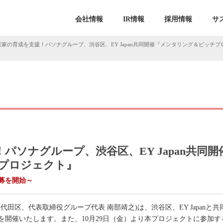
会社情報
IR情報
採用情報
サ
家の育成を支援！パソナグループ、渋谷区、EY Japan共同開催『メンタリング＆ピッチプ
パソナグループ、渋谷区、EY Japan共同開
プロジェクト』
公募を開始～
代田区、代表取締役グループ代表 南部靖之)は、渋谷区、EY Japan
を開催いたします。また、10月29日（金）より本プロジェクトに参加