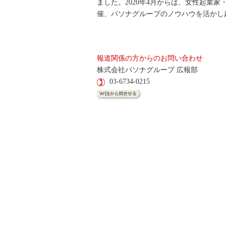
ました。2020年4月からは、女性起業家・ス
催、パソナグループのノウハウを活かし
報道関係の方からのお問い合わせ
株式会社パソナグループ 広報部
03-6734-0215