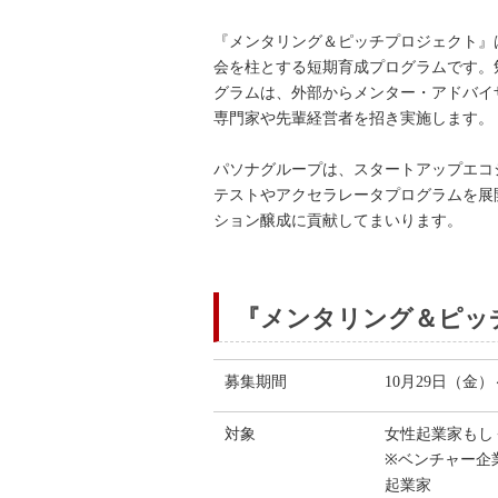
『メンタリング＆ピッチプロジェクト』
会を柱とする短期育成プログラムです。
グラムは、外部からメンター・アドバイ
専門家や先輩経営者を招き実施します。
パソナグループは、スタートアップエコ
テストやアクセラレータプログラムを展開
ション醸成に貢献してまいります。
『メンタリング＆ピッ
募集期間
10月29日（金）
対象
女性起業家もし
※ベンチャー企
起業家