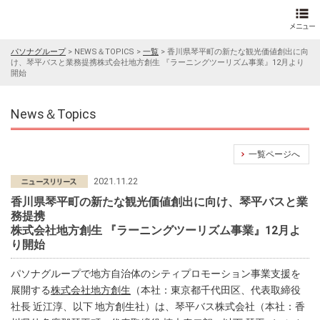
パソナグループ
>
NEWS＆TOPICS
>
一覧
>
香川県琴平町の新たな観光価値創出に向
け、琴平バスと業務提携株式会社地方創生 『ラーニングツーリズム事業』12月より
開始
News＆Topics
一覧ページへ
2021.11.22
香川県琴平町の新たな観光価値創出に向け、琴平バスと業
務提携
株式会社地方創生 『ラーニングツーリズム事業』12月よ
り開始
パソナグループで地方自治体のシティプロモーション事業支援を
展開する
株式会社地方創生
（本社：東京都千代田区、代表取締役
社長 近江淳、以下 地方創生社）は、琴平バス株式会社（本社：香