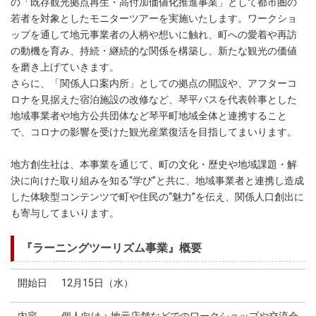
の「既存観光拠点再生・高付加価値化推進事業」として都市圏の
若者を対象としたモニターツアーを実施いたします。ワークショ
ップを通して地元事業者の人柄や想いに触れ、町への愛着や再訪
の動機を育み、持続・継続的な関係を構築し、新たな観光の価値
を磨き上げていきます。
さらに、「関係人口案内所」としての拠点の開設や、アフターコ
ロナを見据えた宿泊施設の改修など、琴平バスを代表幹事とした
地域事業者や地方公共団体など琴平町地域全体と連携すること
で、コロナの影響を受けた観光産業復活を目指してまいります。
地方創生社は、本事業を通じて、町の文化・歴史や地域課題・解
決に向けた取り組みを知る“学び”と共に、地域事業者と連携し造成
した体験型コンテンツで町や住民の“魅力”を伝え、関係人口創出に
も寄与してまいります。
『ラーニングツーリズム事業』概要
開始日
12月15日（水）
内容
個人向け：地元店舗などでのワークショップや交流会