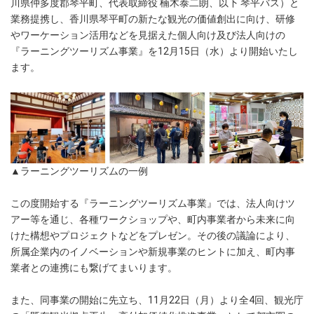
川県仲多度郡琴平町、代表取締役 楠木泰二朗、以下 琴平バス）と
業務提携し、香川県琴平町の新たな観光の価値創出に向け、研修
やワーケーション活用などを見据えた個人向け及び法人向けの
『ラーニングツーリズム事業』を12月15日（水）より開始いたし
ます。
▲ラーニングツーリズムの一例
この度開始する『ラーニングツーリズム事業』では、法人向けツ
アー等を通じ、各種ワークショップや、町内事業者から未来に向
けた構想やプロジェクトなどをプレゼン。その後の議論により、
所属企業内のイノベーションや新規事業のヒントに加え、町内事
業者との連携にも繋げてまいります。
また、同事業の開始に先立ち、11月22日（月）より全4回、観光庁