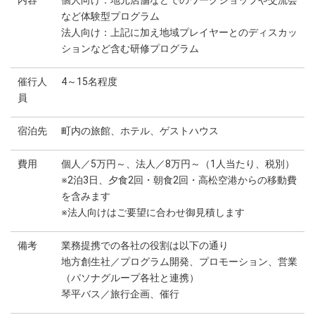
など体験型プログラム
法人向け：上記に加え地域プレイヤーとのディスカッ
ションなど含む研修プログラム
催行人
4～15名程度
員
宿泊先
町内の旅館、ホテル、ゲストハウス
費用
個人／5万円～、法人／8万円～（1人当たり、税別）
※2泊3日、夕食2回・朝食2回・高松空港からの移動費
を含みます
※法人向けはご要望に合わせ御見積します
備考
業務提携での各社の役割は以下の通り
地方創生社／プログラム開発、プロモーション、営業
（パソナグループ各社と連携）
琴平バス／旅行企画、催行