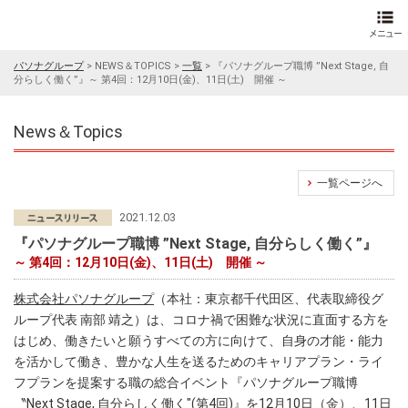
パソナグループ
>
NEWS＆TOPICS
>
一覧
>
『パソナグループ職博 ”Next Stage, 自
分らしく働く”』～ 第4回：12月10日(金)、11日(土) 開催 ～
News＆Topics
一覧ページへ
2021.12.03
『パソナグループ職博 ”Next Stage, 自分らしく働く”』
～ 第4回：12月10日(金)、11日(土) 開催 ～
株式会社パソナグループ
（本社：東京都千代田区、代表取締役グ
ループ代表 南部 靖之）は、コロナ禍で困難な状況に直面する方を
はじめ、働きたいと願うすべての方に向けて、自身の才能・能力
を活かして働き、豊かな人生を送るためのキャリアプラン・ライ
フプランを提案する職の総合イベント『パソナグループ職博
〝Next Stage, 自分らしく働く″(第4回)』を12月10日（金）、11日