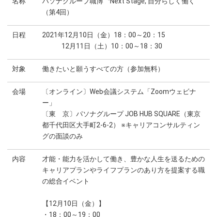
名称
パソナグループ職博〝Next Stage, 自分らしく働く″
（第4回）
日程
2021年12月10日（金）18：00～20：15
12月11日（土）10：00～18：30
対象
働きたいと願うすべての方（参加無料）
会場
〔オンライン〕Web会議システム「Zoomウェビナ
ー」
〔東 京〕パソナグループ JOB HUB SQUARE（東京
都千代田区大手町2-6-2） ※キャリアコンサルティン
グの面談のみ
内容
才能・能力を活かして働き、豊かな人生を送るための
キャリアプランやライフプランのあり方を提案する職
の総合イベント
【12月10日（金）】
・18：00～19：00