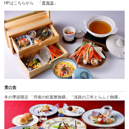
HPはこちらから 「
青海波
」
青の舎
冬の季節限定 「丹後の松葉蟹御膳」「淡路の三年とらふぐ御膳」