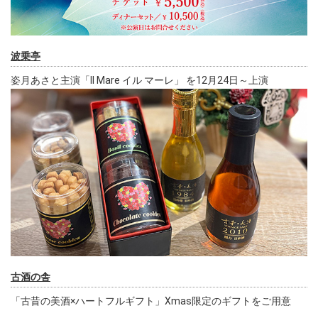
波乗亭
姿月あさと主演「Il Mare イル マーレ」 を12月24日～上演
古酒の舎
「古昔の美酒×ハートフルギフト」Xmas限定のギフトをご用意