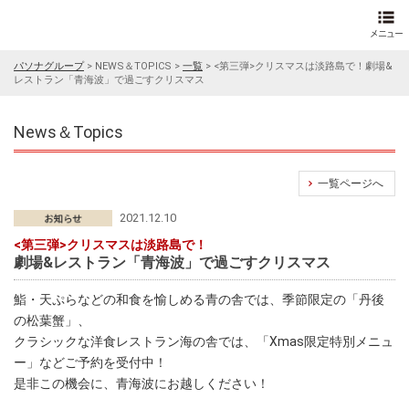
パソナグループ
>
NEWS＆TOPICS
>
一覧
>
<第三弾>クリスマスは淡路島で！劇場&
レストラン「青海波」で過ごすクリスマス
News＆Topics
一覧ページへ
2021.12.10
<第三弾>クリスマスは淡路島で！
劇場&レストラン「青海波」で過ごすクリスマス
鮨・天ぷらなどの和食を愉しめる青の舎では、季節限定の「丹後
の松葉蟹」、
クラシックな洋食レストラン海の舎では、「Xmas限定特別メニュ
ー」などご予約を受付中！
是非この機会に、青海波にお越しください！