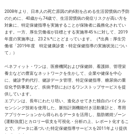
2008年より、日本人の死亡原因の約6割を占める生活習慣病の予防
のために、40歳から74歳で、生活習慣病の発症リスクが高い方を
対象に、特定保健指導を実施することが保険者に義務化されてい
ます。一方、厚生労働省が目標とする実施率45％に対して、2019
年度の実施率は、23.2％*にとどまっています。（*出典：厚生労
働省「2019年度 特定健康診査・特定保健指導の実施状況につい
て」）
ベネフィット・ワンは、医療機関および保健師、看護師、管理栄
養士などの豊富なネットワークを生かして、企業や健保を中心
に、健診予約代行、健診データ管理、特定保健指導、糖尿病の重
症化予防事業など、疾病予防におけるワンストップサービスを提
供しています。
エプソンは、長年にわたり培い、進化させてきた独自のバイタル
センシング技術を使用した、脈拍計測機能付き活動量計と、専用
アプリケーションから得られるデータを活用し、脂肪燃焼ゾーン
(運動強度)とカロリー収支を可視化・分析の上、レポート化するこ
とで、データに基づいた特定保健指導サービスを2011年より提供