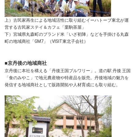
上）古民家再生による地域活性に取り組むイーハトーブ東北が運
営する古民家ステイ＆カフェ「栗駒茶屋」
下）宮城県丸森町のブランド米「いざ初陣」などを手掛ける丸森
町の地域商社「GM7」（VISIT東北子会社）
■京丹後の地域商社
京丹後に本社を構える「丹後王国ブルワリー」。道の駅 丹後 王国
「食のみやこ」で地元農産物や特産品を販売。丹後地域の魅力を
発信する地域商社として販路開拓や人材育成にも取り組む。