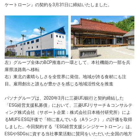
ケートローン』の契約を3月31日に締結いたしました。
左）グループ全体のBCP推進の一環として、本社機能の一部を兵
庫県淡路島へ移転
右）東北の素晴らしさを全世界に発信。地域が誇る食材にも注
目。雇用創出と誰もが豊かさを感じる地域活性化を推進
パソナグループは、2020年3月に三菱UFJ銀行と契約締結した
「ESG経営支援私募債」において、三菱UFJリサーチ＆コンサルテ
ィング株式会社（サポート企業：株式会社日本格付研究所）によ
るMUFG ESG評価で「特に進んでいる（Aランク）」の評価を取得
しました。今回契約する『ESG経営支援シンジケートローン』は、
ESGやSDGsに資する当社事業活動に賛同をいただいた全国の地方