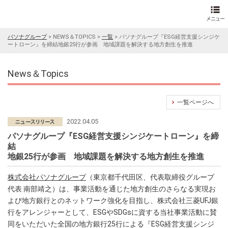
パソナグループ
>
NEWS＆TOPICS
>
一覧
>
パソナグループ『ESG経営支援シンジケ
ートローン』を締結地銀25行が参画 地域課題を解決する地方創生を推進
News＆Topics
一覧ページへ
2022.04.05
パソナグループ『ESG経営支援シンジケートローン』を締
結
地銀25行が参画 地域課題を解決する地方創生を推進
株式会社パソナグループ
（東京都千代田区、代表取締役グループ
代表 南部靖之）は、事業活動を通じた地方創生のさらなる実現お
よび地方銀行とのネットワーク強化を目指し、株式会社三菱UFJ銀
行をアレンジャーとして、ESGやSDGsに資する当社事業活動に賛
同をいただいた全国の地方銀行25行による『ESG経営支援シンジ