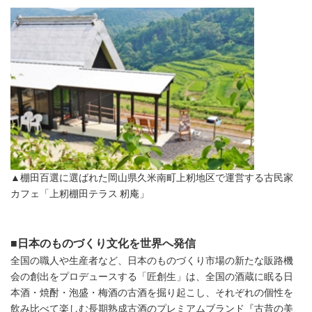
▲棚田百選に選ばれた岡山県久米南町上籾地区で運営する古民家
カフェ「上籾棚田テラス 籾庵」
■日本のものづくり文化を世界へ発信
全国の職人や生産者など、日本のものづくり市場の新たな販路機
会の創出をプロデュースする「匠創生」は、全国の酒蔵に眠る日
本酒・焼酎・泡盛・梅酒の古酒を掘り起こし、それぞれの個性を
飲み比べて楽しむ長期熟成古酒のプレミアムブランド『古昔の美