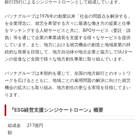
銀行25行によるシンジケートローンとして組成しています。
パソナグループは1976年の創業以来「社会の問題点を解決する」
を企業理念に、就労を希望する方々に最適な働き方の提案と仕事
をマッチングする人材サービスと共に、BPOサービス（委託・請
負）等を通じて企業の事業成長を支援する様々なサービスを提供
しています。また、地方における就労機会の創造と地域産業の持
続的な発展を目指して、地方自治体や地元企業と協力してUIJター
ンの促進など全国で様々な地方創生事業に取り組んでいます。
パソナグループは本契約を通じて、全国の地方銀行とのネットワ
ークを広げるとともに、地域ごとの雇用問題の解決に向けた就労
機会の拡大にも取り組み、地方創生の更なる実現を目指してまい
ります。
『ESG経営支援シンジケートローン』概要
組成金
217億円
額