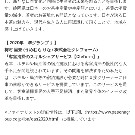
し、新たな日本文化と同時に生産者の未来を創ることを目指しま
す。静岡県は日本一のお茶生産量や生産額とはいえ、茶葉の消費
量の減少、若者のお茶離れも問題となっています。日本が誇る日
本茶の魅力を、現代を生きる人に再認識して頂くことで、地域を
盛り上げていきます。
【 2020年 準グランプリ 】
梅村 里奈 (うめむら りな / 株式会社クレフォーム)
『客室清掃のスキルシェアサービス【Cleform】』
近年、ホテルや民泊等の宿泊施設における客室清掃の慢性的な人
手不足が問題視されています。その問題を解決するため私たち
は、ホテル・民泊等の宿泊施設が必要な時に直接クリーナーに仕
事の依頼ができるサービスを提供しています。このサービスを通
して、客室清掃業界の人手不足解消、また業界全体のイメージ改
革を目指します。
※ファイナリストの詳細情報は、以下URL（
https://www.pasonagr
oup.co.jp/lba/qas2020.html
）に掲載しています