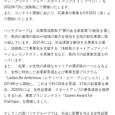
ーン・アワード・フォー・スタートアップス イン アワジ）』を
2022年7月に淡路島にて開催いたします。
また、コンテスト開催にあたり、応募者の募集を5月20日（金）よ
り開始いたします。
パソナグループは、兵庫県淡路島で‟夢のある新産業”の創造を通し
て、島内の雇用の創出や地域の魅力を発信する地方創生事業に取
り組んでいます。2021年には、社会課題を解決する事業を公募
し、淡路島にて事業化を支援する『淡路島スタートアップイノベ
ーションコンテスト』を実施するなど、島内での起業家支援も行
っています。
また、「起業」が女性の多様なキャリアの選択肢の一つとなるよ
う、女性に特化した起業家育成および事業支援プログラム
『Ladies Be Ambitious（レディース・ビー・アンビシャス）』を
2014年から開始し、これまで約120名を育成、37名の起業家を輩
出。2020年には、女性起業家・スタートアップの事業成長を後押
しするため、事業プランコンテスト『Queen Award for
Startups』を開催しました。
そしてこの度パソナグループでは、社会に影響を与える女性起業