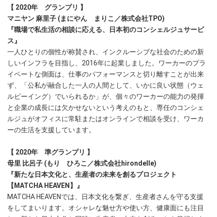
【 2020年 グランプリ 】
マニヤン 麻里子 (まにやん まりこ／株式会社TPO)
『職場で私生活の相談に応える、日本初のコンシェルジュサービ
ス』
一人ひとりの個性が称賛され、インクルーシブな社会のための新
しいインフラを目指し、2016年に起業しました。ワーカーのプラ
イベートな側面は、仕事のパフォーマンスと切り離すことが出来
ず、「公私が融合した一人の人間として、いかに良い状態（ウェ
ルビーイング）でいられるか」が、個々のワーカーの能力の発揮
と企業の成長には欠かせないという考えのもと、専任のコンシェ
ルジュがオフィスに常駐またはオンラインで相談を受け、ワーカ
ーの生活を支援しています。
【 2020年 準グランプリ 】
母里 比呂子 (もり ひろこ／株式会社hirondelle)
『新たな日本文化と、生産者の未来を創るプロジェクト
【MATCHA HEAVEN】』
MATCHA HEAVENでは、日本文化を繋ぎ、生産者さんを守る支援
をしてまいります。オシャレな魅せ方や使い方、健康面にも注目