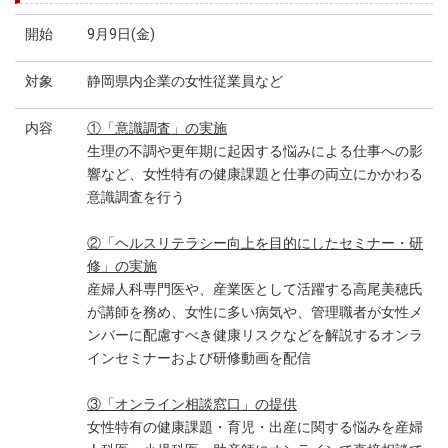
開始
9月9日(金)
対象
静岡県内企業の女性従業員など
内容
①「意識調査」の実施
生理の不調や更年期に起因する悩みによる仕事への影
響など、女性特有の健康課題と仕事の両立にかかわる
意識調査を行う
②「ヘルスリテラシー向上を目的にしたセミナー・研
修」の実施
産婦人科専門医や、産業医として活躍する高尾美穂氏
が講師を務め、女性に多い病気や、管理職者が女性メ
ンバーに配慮すべき健康リスクなどを解説するオンラ
インセミナーおよび研修動画を配信
③「オンライン相談窓口」の提供
女性特有の健康課題・育児・出産に関する悩みを産婦