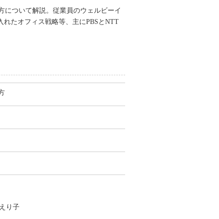
方について解説。従業員のウェルビーイ
れたオフィス戦略等、主にPBSとNTT
方
田えり子