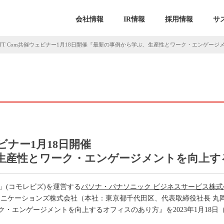
会社情報
IR情報
採用情報
サ
NTT Com共催ウェビナー1月18日開催『最新の事例から学ぶ、生産性とワーク・エンゲー
ェビナー1月18日開催
生産性とワーク・エンゲージメントを向上す
Z」(コモレビズ)を運営する
パソナ・パナソニック ビジネスサービス株式
ミュニケーションズ株式会社（本社：東京都千代田区、代表取締役社長 丸岡 
・エンゲージメントを向上するオフィスのあり方』を2023年1月18日