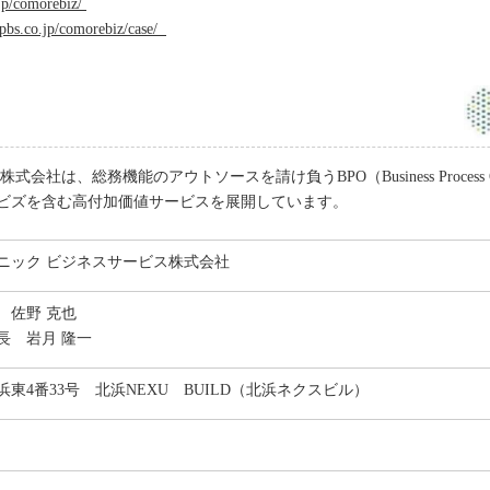
jp/comorebiz/
pbs.co.jp/comorebiz/case/
社概要
は、総務機能のアウトソースを請け負うBPO（Business Process O
ビズを含む高付加価値サービスを展開しています。
ニック ビジネスサービス株式会社
 佐野 克也
長 岩月 隆一
東4番33号 北浜NEXU BUILD（北浜ネクスビル）