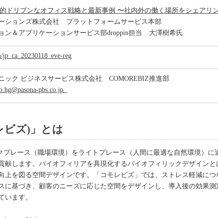
mの目的ドリブンなオフィス戦略と最新事例 〜社内外の働く場所をシェアリ
ケーションズ株式会社 プラットフォームサービス本部
ン＆アプリケーションサービス部droppin担当 大澤樹希氏
om/jp_ca_20230118_eve-reg
ック ビジネスサービス株式会社 COMOREBIZ推進部
o.hg@pasona-pbs.co.jp
コモレビズ)」とは
ークプレース（職場環境）をライトプレース（人間に最適な自然環境）に
貢献します。バイオフィリアを具現化するバイオフィリックデザインと
向上を図る空間デザインです。「コモレビズ」では、ストレス軽減につな
スに基づき、顧客のニーズに応じた空間をデザインし、導入後の効果測
ています。