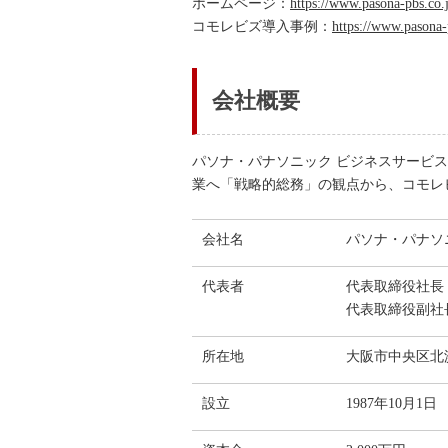
ホームページ：
https://www.pasona-pbs.co.
コモレビズ導入事例：
https://www.pasona-
会
パソナ・パナソニック ビジネスサービス株式会社
業へ「戦略的総務」の観点から、コモレ
会社名
パソナ・パナソ
代表者
代表取締役社長
代表取締役副社
所在地
大阪市中央区北浜
設立
1987年10月1日