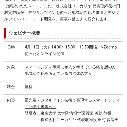
て解説いただきます。また、株式会社ユーカリヤ 代表取締役の田
村賢哉氏が、デジタルツインを使った地域活性化の事例とデジタ
ルツインのノーコード開発を、実演を踏まえて紹介します。
ウェビナー概要
日時
4月11日（火）14:00〜15:00（13:50開場）※Zoomを
使ったオンライン開催
対象
スマートシティ事業に参入を考えている経営層の方、
地域活性化を考えている自治体の方々
料金
無料
内容
最先端デジタルツイン技術で実現するスマートシティ
～記憶を未来へ～
登壇者 東京大学 大学院情報学環 渡邉 英徳 教授
株式会社ユーカリヤ 代表取締役 田村 賢哉氏