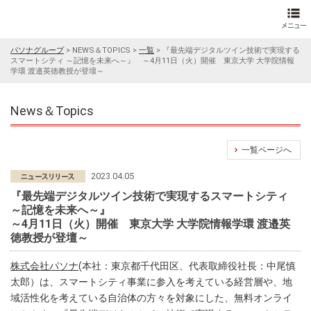
パソナグループ
>
NEWS＆TOPICS
>
一覧
>
『最先端デジタルツイン技術で実現する
スマートシティ ～記憶を未来へ～』 ～4月11日（火）開催 東京大学 大学院情報
学環 渡邉英徳教授が登壇～
News＆Topics
一覧ページへ
2023.04.05
『最先端デジタルツイン技術で実現するスマートシティ
～記憶を未来へ～』
～4月11日（火）開催 東京大学 大学院情報学環 渡邉英
徳教授が登壇～
株式会社パソナ
(本社：東京都千代田区、代表取締役社長：中尾慎
太郎）は、スマートシティ事業に参入を考えている経営層や、地
域活性化を考えている自治体の方々を対象にした、無料オンライ