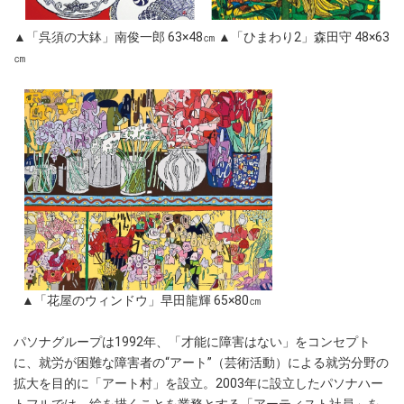
▲「呉須の大鉢」南俊一郎 63×48㎝ ▲「ひまわり2」森田守 48×63
㎝
▲「花屋のウィンドウ」早田龍輝 65×80㎝
パソナグループは1992年、「才能に障害はない」をコンセプト
に、就労が困難な障害者の“アート”（芸術活動）による就労分野の
拡大を目的に「アート村」を設立。2003年に設立したパソナハー