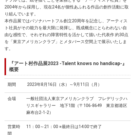
トフルでは、絵を描くことを業務とする「アーティスト社員」を
2004年から採用し、現在24名が個性あふれる作品の創作活動に取
り組んでいます。
本作品展ではパソナハートフル創立20周年を記念し、アーティス
ト社員がその能力を最大限に発揮し、既成概念にとらわれない自
由な感性で、それぞれの障害特性を活かして描いた代表作 約30点
を「東京アメリカンクラブ」とメタバース空間上で展示いたしま
す。
『アート村作品展2023 -Talent knows no handicap-』
概要
期間
2023年8月16日（水）～9月11日（月）
会場
一般社団法人東京アメリカンクラブ フレデリックハ
リスギャラリー 地下1階（〒106-8649 東京都港区
麻布台2-1-2）
営業時
11：00～21：00 ※最終日は14:00で終了
間