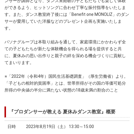
ンサーが講師となり、ダンス未経験の子どもたちでも楽しく体験
ができるよう、ヒットソングに合わせ丁寧な振付指導をいたしま
す。また、ダンス教室終了後には「Benefit one MONOLIZ」のダン
サーが愛用していた洋服などのプレゼント企画も実施いたしま
す。
パソナグループは本取り組みを通して、家庭環境にかかわらず全
ての子どもたちが新たな体験機会を得られる場を提供すると共
に、夏休みの思い出作りと親子の絆を深める機会づくりに貢献し
てまいります。
※「2022年（令和4年）国民生活基礎調査」（厚生労働省）より。
「子どもの相対的貧困率」とは、世帯所得がその国の等価可処分
所得の中央値の半分に満たない状態の18歳未満の割合のこと
『プロダンサーが教える 夏休みダンス教室』概要
日時
2023年8月19日（土） 13:30～15:00