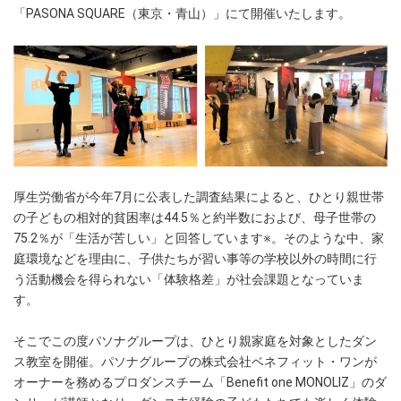
「PASONA SQUARE（東京・青山）」にて開催いたします。
厚生労働省が今年7月に公表した調査結果によると、ひとり親世帯
の子どもの相対的貧困率は44.5％と約半数におよび、母子世帯の
75.2％が「生活が苦しい」と回答しています※。そのような中、家
庭環境などを理由に、子供たちが習い事等の学校以外の時間に行
う活動機会を得られない「体験格差」が社会課題となっていま
す。
そこでこの度パソナグループは、ひとり親家庭を対象としたダン
ス教室を開催。パソナグループの株式会社ベネフィット・ワンが
オーナーを務めるプロダンスチーム「Benefit one MONOLIZ」のダ