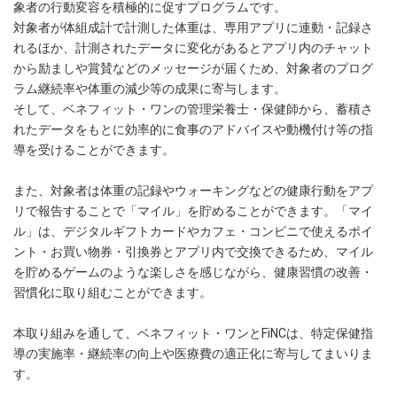
象者の行動変容を積極的に促すプログラムです。
対象者が体組成計で計測した体重は、専用アプリに連動・記録さ
れるほか、計測されたデータに変化があるとアプリ内のチャット
から励ましや賞賛などのメッセージが届くため、対象者のプログ
ラム継続率や体重の減少等の成果に寄与します。
そして、ベネフィット・ワンの管理栄養士・保健師から、蓄積さ
れたデータをもとに効率的に食事のアドバイスや動機付け等の指
導を受けることができます。
また、対象者は体重の記録やウォーキングなどの健康行動をアプ
リで報告することで「マイル」を貯めることができます。「マイ
ル」は、デジタルギフトカードやカフェ・コンビニで使えるポイ
ント・お買い物券・引換券とアプリ内で交換できるため、マイル
を貯めるゲームのような楽しさを感じながら、健康習慣の改善・
習慣化に取り組むことができます。
本取り組みを通して、ベネフィット・ワンとFiNCは、特定保健指
導の実施率・継続率の向上や医療費の適正化に寄与してまいりま
す。