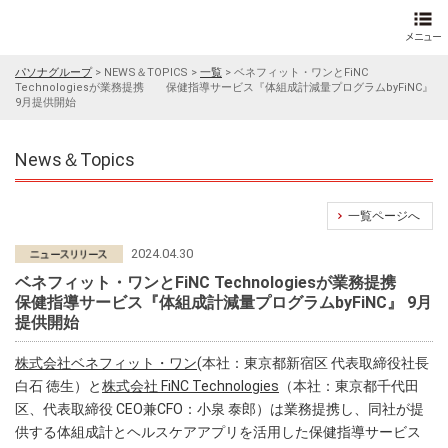
パソナグループ
>
NEWS＆TOPICS
>
一覧
>
ベネフィット・ワンとFiNC
Technologiesが業務提携 保健指導サービス『体組成計減量プログラムbyFiNC』
9月提供開始
News＆Topics
一覧ページへ
2024.04.30
ベネフィット・ワンとFiNC Technologiesが業務提携
保健指導サービス『体組成計減量プログラムbyFiNC』 9月
提供開始
株式会社ベネフィット・ワン
(本社：東京都新宿区 代表取締役社長
白石 徳生）と
株式会社 FiNC Technologies
（本社：東京都千代田
区、代表取締役 CEO兼CFO：小泉 泰郎）は業務提携し、同社が提
供する体組成計とヘルスケアアプリを活用した保健指導サービス