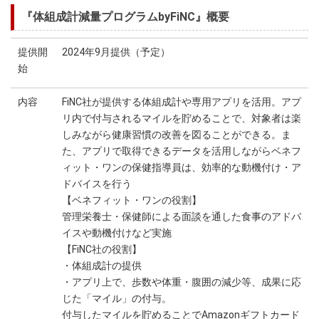
『体組成計減量プログラムbyFiNC』概要
提供開
2024年9月提供（予定）
始
内容
FiNC社が提供する体組成計や専用アプリを活用。アプ
リ内で付与されるマイルを貯めることで、対象者は楽
しみながら健康習慣の改善を図ることができる。ま
た、アプリで取得できるデータを活用しながらベネフ
ィット・ワンの保健指導員は、効率的な動機付け・ア
ドバイスを行う
【ベネフィット・ワンの役割】
管理栄養士・保健師による面談を通した食事のアドバ
イスや動機付けなど実施
【FiNC社の役割】
・体組成計の提供
・アプリ上で、歩数や体重・腹囲の減少等、成果に応
じた「マイル」の付与。
付与したマイルを貯めることでAmazonギフトカード