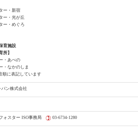
ター・新宿
ター・光が丘
ター・めぐろ
保育施設
育所】
ー・あべの
ー・なかのしま
音順に表記しています
ャパン株式会社
フォスター ISO事務局
03-6734-1280