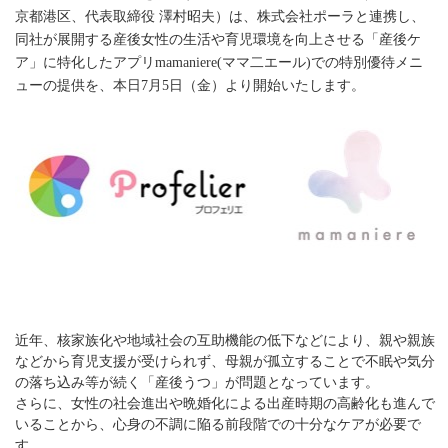
京都港区、代表取締役 澤村昭夫）は、株式会社ポーラと連携し、
同社が展開する産後女性の生活や育児環境を向上させる「産後ケ
ア」に特化したアプリmamaniere(ママ二エール)での
特別優待メニ
ューの提供を、本日7月5日（金）より開始いたします。
近年、核家族化や地域社会の互助機能の低下などにより、親や親族
などから育児支援が受けられず、母親が孤立することで不眠や気分
の落ち込み等が続く「産後うつ」が問題となっています。
さらに、女性の社会進出や晩婚化による出産時期の高齢化も進んで
いることから、心身の不調に陥る前段階での十分なケアが必要で
す。