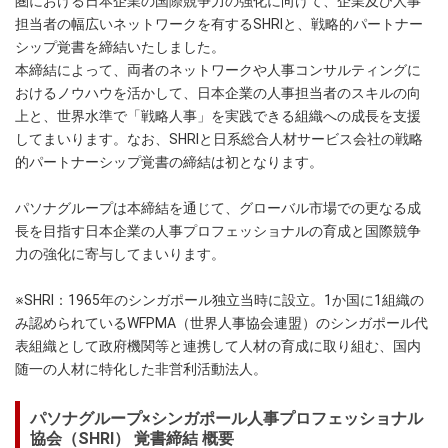
圏における日本企業の国際競争力の強化に向けて、企業及び人事
担当者の幅広いネットワークを有するSHRIと、戦略的パートナー
シップ覚書を締結いたしました。
本締結によって、両者のネットワークや人事コンサルティングに
おけるノウハウを活かして、日本企業の人事担当者のスキルの向
上と、世界水準で「戦略人事」を実践できる組織への成長を支援
してまいります。なお、SHRIと日系総合人材サービス会社の戦略
的パートナーシップ覚書の締結は初となります。
パソナグループは本締結を通じて、グローバル市場での更なる成
長を目指す日本企業の人事プロフェッショナルの育成と国際競争
力の強化に寄与してまいります。
※SHRI：1965年のシンガポール独立当時に設立。1か国に1組織の
み認められているWFPMA（世界人事協会連盟）のシンガポール代
表組織として政府機関等と連携して人材の育成に取り組む、国内
随一の人材に特化した非営利活動法人。
パソナグループ×シンガポール人事プロフェッショナル
協会（SHRI） 覚書締結 概要