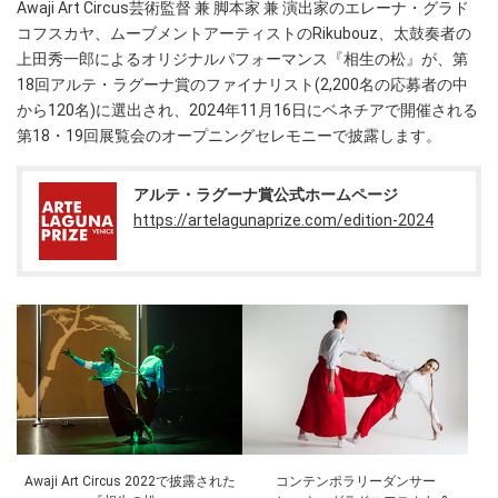
Awaji Art Circus芸術監督 兼 脚本家 兼 演出家のエレーナ・グラド
コフスカヤ、ムーブメントアーティストのRikubouz、太鼓奏者の
上田秀一郎によるオリジナルパフォーマンス『相生の松』が、第
18回アルテ・ラグーナ賞のファイナリスト(2,200名の応募者の中
から120名)に選出され、2024年11月16日にベネチアで開催される
第18・19回展覧会のオープニングセレモニーで披露します。
アルテ・ラグーナ賞公式ホームページ
https://artelagunaprize.com/edition-2024
Awaji Art Circus 2022で披露された
コンテンポラリーダンサー