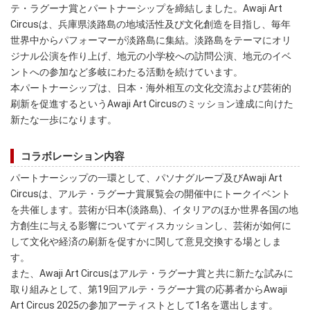
テ・ラグーナ賞とパートナーシップを締結しました。Awaji Art
Circusは、兵庫県淡路島の地域活性及び文化創造を目指し、毎年
世界中からパフォーマーが淡路島に集結。淡路島をテーマにオリ
ジナル公演を作り上げ、地元の小学校への訪問公演、地元のイベ
ントへの参加など多岐にわたる活動を続けています。
本パートナーシップは、日本・海外相互の文化交流および芸術的
刷新を促進するというAwaji Art Circusのミッション達成に向けた
新たな一歩になります。
コラボレーション内容
パートナーシップの一環として、パソナグループ及びAwaji Art
Circusは、アルテ・ラグーナ賞展覧会の開催中にトークイベント
を共催します。芸術が日本(淡路島)、イタリアのほか世界各国の地
方創生に与える影響についてディスカッションし、芸術が如何に
して文化や経済の刷新を促すかに関して意見交換する場としま
す。
また、Awaji Art Circusはアルテ・ラグーナ賞と共に新たな試みに
取り組みとして、第19回アルテ・ラグーナ賞の応募者からAwaji
Art Circus 2025の参加アーティストとして1名を選出します。