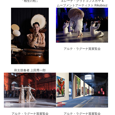
『相生の松』
エレーナ・グラドコフスカヤ &
ムーブメントアーティスト Rikubouz
アルテ・ラグーナ賞展覧会
和太鼓奏者 上田秀一郎
アルテ・ラグーナ賞展覧会
アルテ・ラグーナ賞展覧会