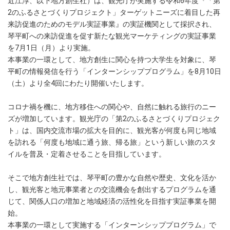
近江淳、以下地方創生社）は、観光庁が実施する令和6年度『「第
2のふるさとづくりプロジェクト」ターゲットニーズに着目した再
来訪促進のためのモデル実証事業』の実証機関として採択され、
琴平町への来訪促進を促す新たな観光マーケティングの実証事業
を7月1日（月）より実施。
本事業の一環として、地方創生に関心を持つ大学生を対象に、琴
平町の情報発信を行う「インターンシッププログラム」を8月10日
（土）より全4回にわたり開催いたします。
コロナ禍を機に、地方移住への関心や、自然に触れる旅行のニー
ズが増加しています。観光庁の「第2のふるさとづくりプロジェク
ト」は、国内交流市場の拡大を目的に、観光客が何度も同じ地域
を訪れる「何度も地域に通う旅、帰る旅」という新しい旅のスタ
イルを普及・定着させることを目指しています。
そこで地方創生社では、琴平町の豊かな自然や歴史、文化を活か
し、観光客と地元事業者との交流機会を創出するプログラムを通
じて、関係人口の増加と地域経済の活性化を目指す実証事業を開
始。
本事業の一環として実施する「インターンシッププログラム」で