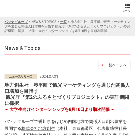
パソナグループ
>
NEWS＆TOPICS
>
一覧
>
地方創生社 琴平町で観光マーケティン
グを通じた関係人口増加を目指す 観光庁『第2のふるさとづくりプロジェクト』の実
証機関に採択～ 大学生向けインターンシップを8月10日より順次開催 ～
News＆Topics
一覧ページへ
2024.07.31
地方創生社 琴平町で観光マーケティングを通じた関係人
口増加を目指す
観光庁『第2のふるさとづくりプロジェクト』の実証機関
に採択
～ 大学生向けインターンシップを8月10日より順次開催 ～
パソナグループで香川県をはじめ四国地方で関係人口創出事業を
展開する
株式会社地方創生
（本社：東京都港区、代表取締役社長