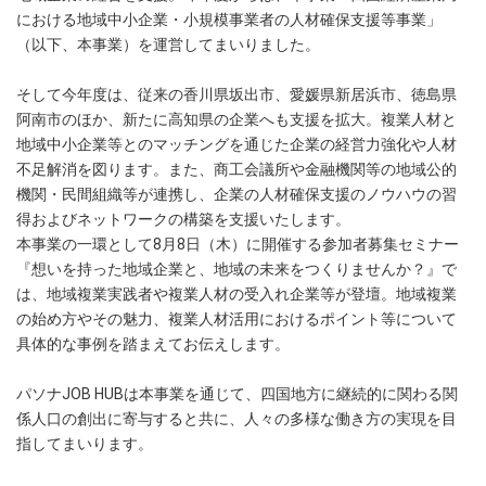
における地域中小企業・小規模事業者の人材確保支援等事業」
（以下、本事業）を運営してまいりました。
そして今年度は、従来の香川県坂出市、愛媛県新居浜市、徳島県
阿南市のほか、新たに高知県の企業へも支援を拡大。複業人材と
地域中小企業等とのマッチングを通じた企業の経営力強化や人材
不足解消を図ります。また、商工会議所や金融機関等の地域公的
機関・民間組織等が連携し、企業の人材確保支援のノウハウの習
得およびネットワークの構築を支援いたします。
本事業の一環として8月8日（木）に開催する参加者募集セミナー
『想いを持った地域企業と、地域の未来をつくりませんか？』で
は、地域複業実践者や複業人材の受入れ企業等が登壇。地域複業
の始め方やその魅力、複業人材活用におけるポイント等について
具体的な事例を踏まえてお伝えします。
パソナJOB HUBは本事業を通じて、四国地方に継続的に関わる関
係人口の創出に寄与すると共に、人々の多様な働き方の実現を目
指してまいります。