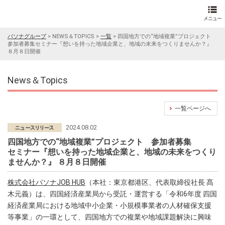
パソナグループ
>
NEWS＆TOPICS
>
一覧
>
四国地方での“地域複業”プロジェクト
参加者募集セミナー『想いを持った地域企業と、地域の未来をつくりませんか？』
８月８日開催
News＆Topics
一覧ページへ
2024.08.02
四国地方での“地域複業”プロジェクト 参加者募集
セミナー『想いを持った地域企業と、地域の未来をつくり
ませんか？』 ８月８日開催
株式会社パソナJOB HUB
（本社：東京都港区、代表取締役社長 髙
木元義）は、四国経済産業局から受託・運営する「令和6年度 四国
経済産業局における地域中小企業・小規模事業者の人材確保支援
等事業」の一環として、四国地方での複業や地域課題解決に興味