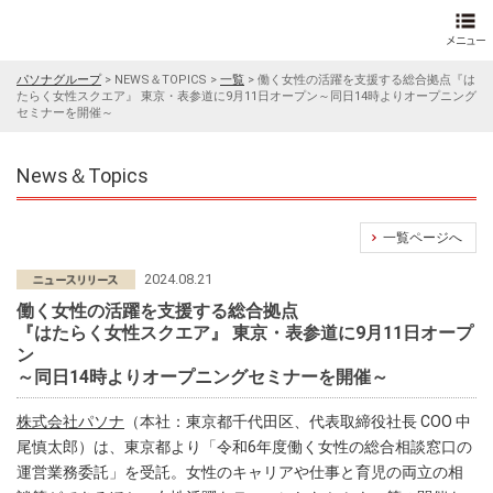
パソナグループ
>
NEWS＆TOPICS
>
一覧
>
働く女性の活躍を支援する総合拠点『は
たらく女性スクエア』 東京・表参道に9月11日オープン～同日14時よりオープニング
セミナーを開催～
News＆Topics
一覧ページへ
2024.08.21
働く女性の活躍を支援する総合拠点
『はたらく女性スクエア』 東京・表参道に9月11日オープ
ン
～同日14時よりオープニングセミナーを開催～
株式会社パソナ
（本社：東京都千代田区、代表取締役社長 COO 中
尾慎太郎）は、東京都より「令和6年度働く女性の総合相談窓口の
運営業務委託」を受託。女性のキャリアや仕事と育児の両立の相