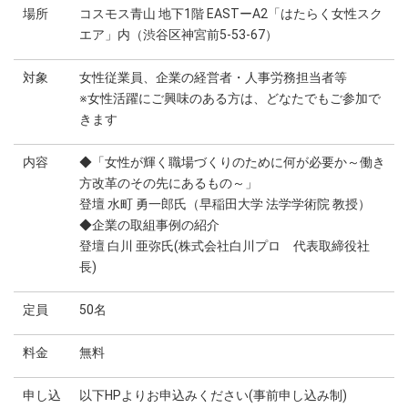
場所
コスモス青山 地下1階 EASTーA2「はたらく女性スク
エア」内（渋谷区神宮前5-53-67）
対象
女性従業員、企業の経営者・人事労務担当者等
※女性活躍にご興味のある方は、どなたでもご参加で
きます
内容
◆「女性が輝く職場づくりのために何が必要か～働き
方改革のその先にあるもの～」
登壇 水町 勇一郎氏（早稲田大学 法学学術院 教授）
◆企業の取組事例の紹介
登壇 白川 亜弥氏(株式会社白川プロ 代表取締役社
長)
定員
50名
料金
無料
申し込
以下HPよりお申込みください(事前申し込み制)