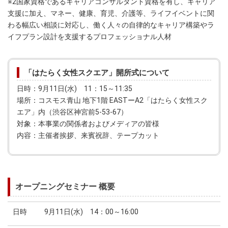
※2国家資格であるキャリアコンサルタント資格を有し、キャリア
支援に加え、マネー、健康、育児、介護等、ライフイベントに関
わる幅広い相談に対応し、働く人々の自律的なキャリア構築やラ
イフプラン設計を支援するプロフェッショナル人材
「はたらく女性スクエア」開所式について
日時：9月11日(水) 11：15～11:35
場所：コスモス青山 地下1階 EASTーA2「はたらく女性スク
エア」内（渋谷区神宮前5-53-67）
対象：本事業の関係者およびメディアの皆様
内容：主催者挨拶、来賓祝辞、テープカット
オープニングセミナー 概要
日時
9月11日(水) 14：00～16:00