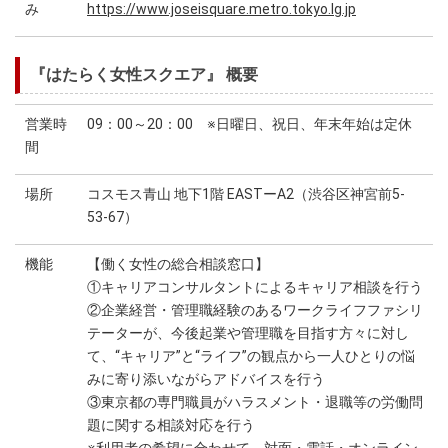
み
https://www.joseisquare.metro.tokyo.lg.jp
『はたらく女性スクエア』 概要
営業時
09：00～20：00 ※日曜日、祝日、年末年始は定休
間
場所
コスモス青山 地下1階 EASTーA2（渋谷区神宮前5-
53-67）
機能
【働く女性の総合相談窓口】
①キャリアコンサルタントによるキャリア相談を行う
②企業経営・管理職経験のあるワークライフファシリ
テーターが、今後起業や管理職を目指す方々に対し
て、“キャリア”と“ライフ”の観点から一人ひとりの悩
みに寄り添いながらアドバイスを行う
③東京都の専門職員がハラスメント・退職等の労働問
題に関する相談対応を行う
※利用者の希望に合わせて、対面・電話・オンライン