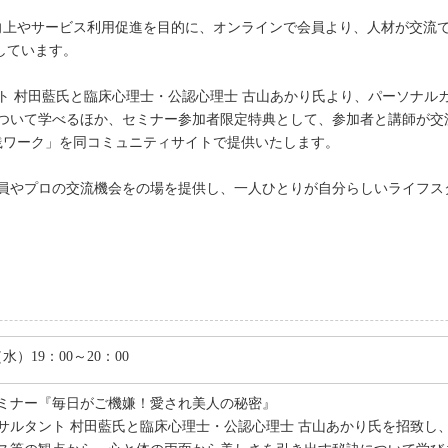
度向上やサービス利用促進を目的に、オンラインで会員より、人材が交流
入しています。
ト 村田藍氏と臨床心理士・公認心理士 古山あかり氏より、パーソナル
ついて学べるほか、セミナー参加者限定特典として、参加者と講師が交
践ワーク」を同コミュニティサイトで提供いたします。
員やプロの交流機会をの場を提供し、一人ひとりが自分らしいライフス
（水）19：00～20：00
ミナー『毎日がご機嫌！愛され美人の秘密』
ルタント 村田藍氏と臨床心理士・公認心理士 古山あかり氏を招致し