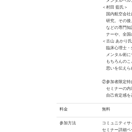
メンタルヘルス
＜村田 藍氏＞
国内航空会社
研究。その後
などの専門知識
ナーや、全国の
＜古山 あかり
臨床心理士・公
メンタル術につ
もちろんのこと
思いを伝えられ
②参加者限定特
セミナーの内容
自己肯定感を高
料金
無料
参加方法
コミュニティサ
セミナー詳細ペ