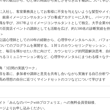
等の観点から、心と体の両面から美しさを引き出す秘訣について学び
に入社し、客室乗務員としてお客様に不安を与えないような髪型やメ
、銀座イメージコンサルタントプロ養成アカデミーに入学し、パー
を学び、2017年よりイメージコンサルタントとして独立。大手企業や
百貨店イベントの講師としても活動を広げ、約3,500名の診断実績を
氏＞
認心理師としての10年の経験から、心理学やメンタルヘルス、パフォ
いてのプログラムを展開する。１対１のカウンセリングセッション、
、毎日を輝かせたい方に向けて、カウンセリング的問題解決思考、自
るコミュニケーション術など、心理学やメンタルにまつわる様々なテ
典「3日間の実践ワーク」
を基に、参加者や講師と意見を共有し合いながら実施する自己分析ワ
め理想の自分に近づくマインドセットのコツなどについて学びます
イト「みんなのパークwithプロフェリエ」への無料会員登録後、
ージよりお申し込みください。