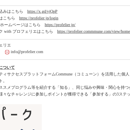
し込みはこちら
https://x.gd/vjQpP
録はこちら
https://profelier.jp/login
 ホームページはこちら
https://profelier.jp/
 with プロフェリエはこちら
https://profelier.commmune.com/view/home
フェリエ
010
info@profelier.com
について
ィサクセスプラットフォームCommune（コミューン）を活用した個
ト。
ススメプログラム等を紹介する「知る」、同じ悩みや興味・関心を持つ
様々なチャレンジに参加しポイントが獲得できる「参加する」の3ステ