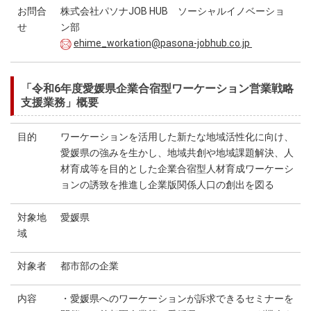
お問合
株式会社パソナJOB HUB ソーシャルイノベーショ
せ
ン部
ehime_workation@pasona-jobhub.co.jp
「令和6年度愛媛県企業合宿型ワーケーション営業戦略
支援業務」概要
目的
ワーケーションを活用した新たな地域活性化に向け、
愛媛県の強みを生かし、地域共創や地域課題解決、人
材育成等を目的とした企業合宿型人材育成ワーケーシ
ョンの誘致を推進し企業版関係人口の創出を図る
対象地
愛媛県
域
対象者
都市部の企業
内容
・愛媛県へのワーケーションが訴求できるセミナーを