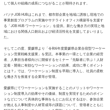
して個人や組織の成長につながることが期待されます。
パソナJOB HUBはこれまで、都市部企業を地域に誘致し現地での
事業創造プログラムの実施やサテライトオフィス構築等を支援す
る「JOB HUB ワーケーション」を提供。新たな働き方の実現と地
域における関係人口創出および経済活性化を支援してまいりまし
た。
そしてこの度、愛媛県より「令和6年度愛媛県企業合宿型ワーケー
ション営業戦略支援業」を受託。本事業の一環として企業の経営
者、人事担当者様向けに開催するセミナー『先駆者に学ぶ！人財
定着・開発に有効なワーケーションの効果、成功に導くポイント
とは？』では、ワーケーション制度を早期に導入し、社員の柔軟
な働き方を推進する企業等が登壇。
愛媛県にてワーケーションを実施することのメリットやワーケー
ション制度導入の効果やその価値、制度を実現するためのポイン
トなどについて具体的な事例をもとにお伝えするほか、参加企業
が抱える人事制度や人材育成等の課題について、登壇者とともに