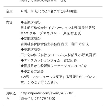
検討する企業人事担当者 など
定員
40社 ※1社につき2名までご参加可能
内容
◆基調講演①
日本航空株式会社 イノベーション本部 事業開発部
MaaSグループ マネジャー 東原 祥匡 氏
◆基調講演②
岩田社会保険労務士事務所 所長 岩田 佑介 氏
◆基調講演③
三井化学株式会社 グローバル人材部長 小野 真吾 氏
◆ディスカッションタイム、質疑応答
◆愛媛県から愛媛流ワーケーションのご紹介
◆参加者交流会
※内容・スケジュールは変更する可能性がございま
す。予めご了承ください。
お申込
https://peatix.com/event/4099481
み
締め切り 9月17日13:00