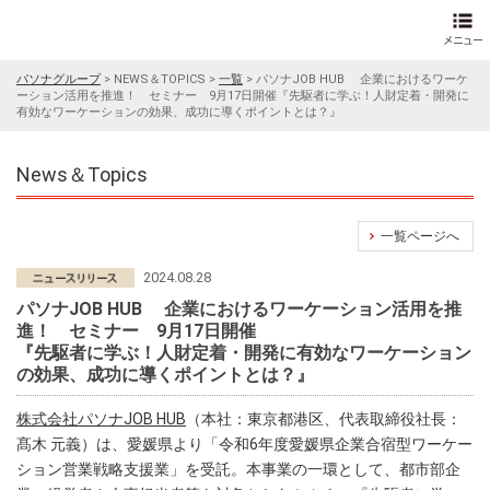
パソナグループ
>
NEWS＆TOPICS
>
一覧
>
パソナJOB HUB 企業におけるワーケ
ーション活用を推進！ セミナー 9月17日開催『先駆者に学ぶ！人財定着・開発に
有効なワーケーションの効果、成功に導くポイントとは？』
News＆Topics
一覧ページへ
2024.08.28
パソナJOB HUB 企業におけるワーケーション活用を推
進！ セミナー 9月17日開催
『先駆者に学ぶ！人財定着・開発に有効なワーケーション
の効果、成功に導くポイントとは？』
株式会社パソナJOB HUB
（本社：東京都港区、代表取締役社長：
髙木 元義）は、愛媛県より「令和6年度愛媛県企業合宿型ワーケー
ション営業戦略支援業」を受託。本事業の一環として、都市部企