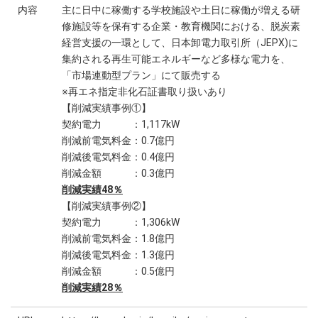
内容
主に日中に稼働する学校施設や土日に稼働が増える研
修施設等を保有する企業・教育機関における、脱炭素
経営支援の一環として、日本卸電力取引所（JEPX)に
集約される再生可能エネルギーなど多様な電力を、
「市場連動型プラン」にて販売する
※再エネ指定非化石証書取り扱いあり
【削減実績事例①】
契約電力 ：1,117kW
削減前電気料金：0.7億円
削減後電気料金：0.4億円
削減金額 ：0.3億円
削減実績48％
【削減実績事例②】
契約電力 ：1,306kW
削減前電気料金：1.8億円
削減後電気料金：1.3億円
削減金額 ：0.5億円
削減実績28％