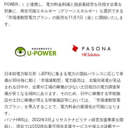
POWER」）と連携し、電力料金削減と脱炭素経営を目指す企業を
対象に、再生可能エネルギー（グリーンエネルギ―）も選択できる
『市場連動型電力プラン』の販売を11月1日（金）に開始いたしま
す。
日本卸電力取引所（JEPX)に集まる電力の需給バランスに応じて単
価が30分毎に動く「市場連動型」電力販売は、太陽光発電が見込
まれる日中や、企業や工場の稼働が少ない土日祝日の電力調達単
価が安くなる傾向にあります。そのため、日中に稼働する学校施
設や土日に稼働が増える研修施設等においては、「市場連動型電
力プラン」を導入することで、電力料金の最適化が可能になりま
す。
パソナHRSは、2022年3月よりサステナビリティ経営支援事業を開
始し、現在ではCO2排出量可視化支援サービスや省エネ診断サー