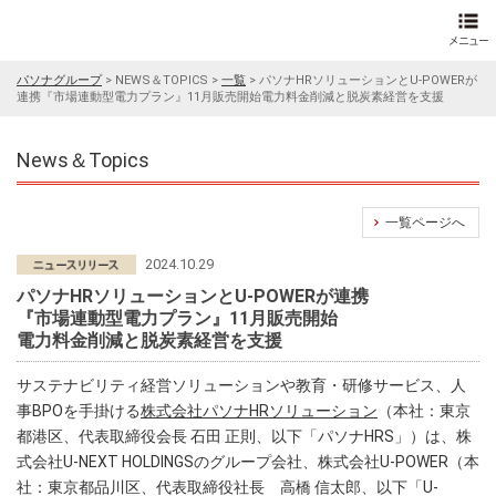
パソナグループ
>
NEWS＆TOPICS
>
一覧
>
パソナHRソリューションとU-POWERが
連携『市場連動型電力プラン』11月販売開始電力料金削減と脱炭素経営を支援
News＆Topics
一覧ページへ
2024.10.29
パソナHRソリューションとU-POWERが連携
『市場連動型電力プラン』11月販売開始
電力料金削減と脱炭素経営を支援
サステナビリティ経営ソリューションや教育・研修サービス、人
事BPOを手掛ける
株式会社パソナHRソリューション
（本社：東京
都港区、代表取締役会長 石田 正則、以下「パソナHRS」）は、株
式会社U-NEXT HOLDINGSのグループ会社、株式会社U-POWER（本
社：東京都品川区、代表取締役社長 高橋 信太郎、以下「U-