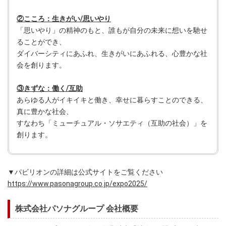
②こころ：生きがい/思いやり
「思いやり」の精神のもと、誰もが自分の未来に想いを馳せ
ることができ、
ダイバーシティにあふれ、生きがいにあふれる、心豊かな社
会を創ります。
③きずな：働く/互助
あらゆる人がイキイキと働き、幸せに暮らすことのできる、
真に豊かな社会、
すなわち「ミューチュアル・ソサエティ（互助の社会）」を
創ります。
▼パビリオンの詳細は公式サイトをご覧ください
https://www.pasonagroup.co.jp/expo2025/
株式会社パソナグループ 会社概要