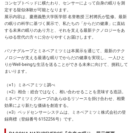
コンセプトベッドに横たわり、センサーによって自身の眠りを測
定する疑似体験が可能となります。
展示内容は、慶應義塾大学医学部 名誉教授 三村將氏が監修。最新
の眠りの科学に基づく展示で、私たちの「からだの健康」に直結
する未来の眠りのあり方と、それを支える最新テクノロジーをあ
らゆる世代の方々に分かりやすくお届けします。
パソナグループとミネベアミツミは本展示を通じて、最新のテク
ノロジーが支える最適な眠りでからだの健康を実現し、一人ひと
りがWell-beingな生活を送ることができる未来に向けて、挑戦して
まいります。
（※1）ミネベアミツミ調べ
（※2）相合：総合ではなく、相い合わせることを意味する造語。
ミネベアミツミグループのあらゆるリソースを掛け合わせ、相乗
効果により新たな価値を創造する。
（※3）ベッドセンサーシステムは、ミネベアミツミ株式会社の登
録商標（登録番号 6152256号）です。