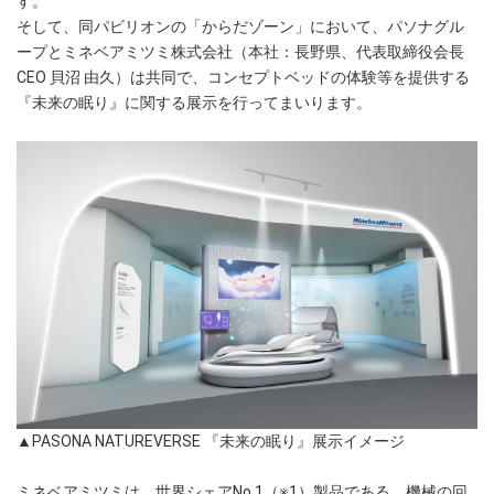
す。
そして、同パビリオンの「からだゾーン」において、パソナグル
ープとミネベアミツミ株式会社（本社：長野県、代表取締役会長
CEO 貝沼 由久）は共同で、コンセプトベッドの体験等を提供する
『未来の眠り』に関する展示を行ってまいります。
▲PASONA NATUREVERSE 『未来の眠り』展示イメージ
ミネベアミツミは、世界シェアNo.1（※1）製品である、機械の回