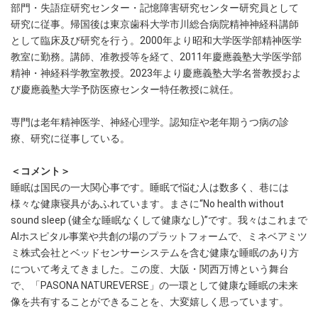
部門・失語症研究センター・記憶障害研究センター研究員として
研究に従事。帰国後は東京歯科大学市川総合病院精神神経科講師
として臨床及び研究を行う。2000年より昭和大学医学部精神医学
教室に勤務。講師、准教授等を経て、2011年慶應義塾大学医学部
精神・神経科学教室教授。2023年より慶應義塾大学名誉教授およ
び慶應義塾大学予防医療センター特任教授に就任。
専門は老年精神医学、神経心理学。認知症や老年期うつ病の診
療、研究に従事している。
＜コメント＞
睡眠は国民の一大関心事です。睡眠で悩む人は数多く、巷には
様々な健康寝具があふれています。まさに“No health without
sound sleep (健全な睡眠なくして健康なし)”です。我々はこれまで
AIホスピタル事業や共創の場のプラットフォームで、ミネベアミツ
ミ株式会社とベッドセンサーシステムを含む健康な睡眠のあり方
について考えてきました。この度、大阪・関西万博という舞台
で、「PASONA NATUREVERSE」の一環として健康な睡眠の未来
像を共有することができることを、大変嬉しく思っています。