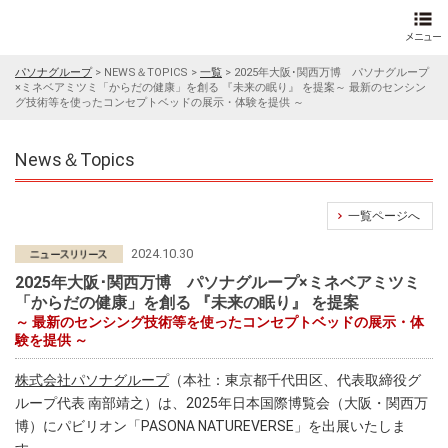
パソナグループ
>
NEWS＆TOPICS
>
一覧
>
2025年大阪･関西万博 パソナグループ
×ミネベアミツミ「からだの健康」を創る 『未来の眠り』 を提案～ 最新のセンシン
グ技術等を使ったコンセプトベッドの展示・体験を提供 ～
News＆Topics
一覧ページへ
2024.10.30
2025年大阪･関西万博 パソナグループ×ミネベアミツミ
「からだの健康」を創る 『未来の眠り』 を提案
～ 最新のセンシング技術等を使ったコンセプトベッドの展示・体
験を提供 ～
株式会社パソナグループ
（本社：東京都千代田区、代表取締役グ
ループ代表 南部靖之）は、2025年日本国際博覧会（大阪・関西万
博）にパビリオン「PASONA NATUREVERSE」を出展いたしま