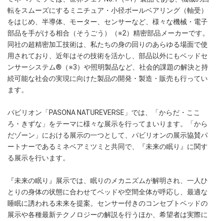
転をスムーズにするミニチュア・小径ボールベアリング（軸受）
をはじめ、半導体、モーター、センサーなど、様々な機械・電子
部品を手がける相合（そうごう）（※2）精密部品メーカーです。
同社の超精密加工技術は、私たちの身の回りのあらゆる場面で使
用されており、近年はその技術を活かし、部品以外にもベッドセ
ンサーシステム®（※3）や照明製品など、社会的課題の解決と持
続可能な社会の実現に向けた製品の開発・製造・販売も行ってい
ます。
パビリオン「PASONA NATUREVERSE」では、「からだ・ここ
ろ・きずな」をテーマに様々な展示を行ってまいります。「から
だゾーン」における展示の一つとして、パビリオンの展示協賛パ
ートナーであるミネベアミツミと共同で、『未来の眠り』に関す
る展示を行います。
『未来の眠り』展示では、眠りのメカニズムが解明され、一人ひ
とりの身体の状態に合わせてベッドや空間全体が呼応し、最適な
睡眠に誘われる未来を提案。センサー付きのコンセプトベッドの
展示や各種最新テクノロジーの解説を行うほか、希望者は実際に