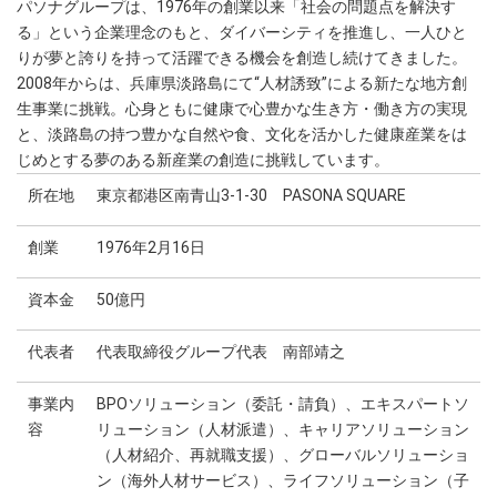
パソナグループは、1976年の創業以来「社会の問題点を解決す
る」という企業理念のもと、ダイバーシティを推進し、一人ひと
りが夢と誇りを持って活躍できる機会を創造し続けてきました。
2008年からは、兵庫県淡路島にて“人材誘致”による新たな地方創
生事業に挑戦。心身ともに健康で心豊かな生き方・働き方の実現
と、淡路島の持つ豊かな自然や食、文化を活かした健康産業をは
じめとする夢のある新産業の創造に挑戦しています。
所在地
東京都港区南青山3-1-30 PASONA SQUARE
創業
1976年2月16日
資本金
50億円
代表者
代表取締役グループ代表 南部靖之
事業内
BPOソリューション（委託・請負）、エキスパートソ
容
リューション（人材派遣）、キャリアソリューション
（人材紹介、再就職支援）、グローバルソリューショ
ン（海外人材サービス）、ライフソリューション（子