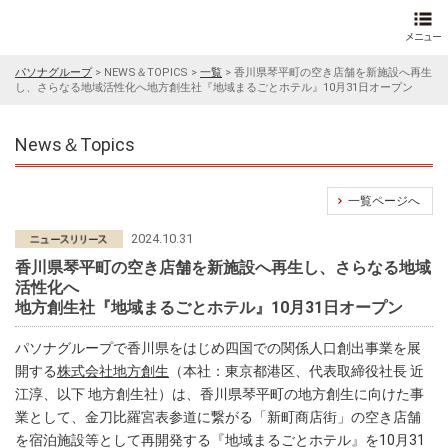
パソナグループ
>
NEWS＆TOPICS
>
一覧
>
香川県琴平町の空き店舗を新施設へ再生
し、さらなる地域活性化へ地方創生社『地域まるごとホテル』10月31日オープン
News＆Topics
一覧ページへ
2024.10.31
香川県琴平町の空き店舗を新施設へ再生し、さらなる地域
活性化へ
地方創生社『地域まるごとホテル』10月31日オープン
パソナグループで香川県をはじめ四国での関係人口創出事業を展
開する
株式会社地方創生
（本社：東京都港区、代表取締役社長 近
江淳、以下 地方創生社）は、香川県琴平町の地方創生に向けた事
業として、金刀比羅宮表参道に繋がる「新町商店街」の空き店舗
を宿泊施設等として再開発する『地域まるごとホテル』を10月31