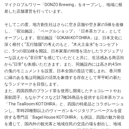
マイクロブルワリー「DONZO Brewing」をオープンし、地域に根
差した店舗運営を行っています。
そしてこの度、地方創生社はさらに空き店舗や空き家の5棟を改修
し、「宿泊施設」「ベーグルショップ」「日本茶カフェ」として
オープンします。宿泊施設「GOKAN KOTOHIRA」は、日本文化に
深く根付く“五行陰陽”の考えのもと、“木火土金水”をコンセプト
に、5つの宿泊棟を開設。日本家屋の特徴を活かしたラグジュアリ
ーな設えから“非日常”を感じていただくと共に、生活感ある商店街
から“日常”も体感いただきます。また、同施設内には高さ約4.5m
の鬼のモニュメントを設置。日本全国の昔話で親しまれ、香川県
に縁のある鬼は同施設の活気を象徴する存在として琴平町の新た
なランドマークを目指します。
また、四国四県のブランド茶を使用し開発したチョコレートやお
茶餡団子、もなかアイスなど計7種26商品を提供する日本茶カフェ
「The TeaRoom KOTOHIRA」と、四国の特産品とコラボレーショ
ンし、常時20種類以上のヴィーガン＆ベジタリアンベーグルを提
供する専門店「Bagel House KOTOHIRA」も併設。四国の魅力発信
を通じて、国内外の観光客と地域住民の交流の場を創出し、地域