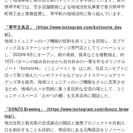
して地域事業と都市部人材のマッチングを手掛けています。香川
県琴平町では、空き店舗開発による地域活性化事業で香川県琴平
町商工会と業務提携し、琴平町の地域活性に取り組んでいます。
「琴平文具店」（
https://www.instagram.com/kotonote_day
s/
）
地域コミュニティのハブ機能の役割を担うことを目指し、元ブテ
ィック店をステーショナリーグッズ専門店としてリノベーション
し、2020年4月にオープン。紙や表紙、留具などを複数揃え、約
10万パターンの組み合わせから自分好みの一冊を作るオリジナル
ノート『kotonote』（ことノート）を はじめ、当店コンセプトに
沿って取り揃えたペンやファイルなどセレクトステーショナリー
グッズ等を販売。地域コミュニティのハブ機能をさらに充実させ
るため、地域の人々が気軽に集う多目的な交流の場として、コミ
ュニティスペース「おやつの棚」を文具店内に開設した。
「DONZO Brewing」（
https://www.instagram.com/donzo_brew
ing/
）
地元住民と観光客の交流拠点の開設と連携プロジェクトや共創人
口を創出することを目的に、商店街にある元陶器店をリノベーシ