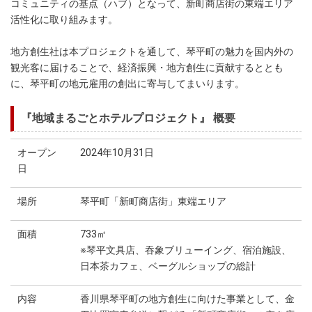
コミュニティの基点（ハブ）となって、新町商店街の東端エリア
活性化に取り組みます。
地方創生社は本プロジェクトを通して、琴平町の魅力を国内外の
観光客に届けることで、経済振興・地方創生に貢献するととも
に、琴平町の地元雇用の創出に寄与してまいります。
『地域まるごとホテルプロジェクト』 概要
オープン
2024年10月31日
日
場所
琴平町「新町商店街」東端エリア
面積
733㎡
※琴平文具店、吞象ブリューイング、宿泊施設、
日本茶カフェ、ベーグルショップの総計
内容
香川県琴平町の地方創生に向けた事業として、金