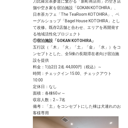
刀比羅宮表参道に繋がる「新町商店街」の空き店
舗や空き家を宿泊施設「GOKAN KOTOHIRA」、
日本茶カフェ「The TeaRoom KOTOHIRA」、ベ
ーグルショップ「Bagel House KOTOHIRA」とし
て改修。既存2店舗と合わせ、エリアを再開発す
る地域活性化プロジェクト
①宿泊施設「GOKAN KOTOHIRA」
五行説（「木」「火」「土」「金」「水」）をコ
ンセプトとした、全5棟の長期滞在者向け宿泊施
設を提供
料金：1泊2日 2名 44,000円（税込）～
時間：チェックイン 15:00、チェックアウト
10:00
定休日：なし
面積：各棟60㎡～
収容人数：2～7名
備考：「土」をコンセプトにした棟は犬連れのお
客様専用