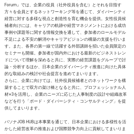
Forum』では、企業の役員（社外役員を含む）とそれを目指す
方々を会員とするネットワーキング等を通じて、ダイバーシティ
経営に対する多様な視点と創造性を育む機会を提供。女性役員候
補者向けには、キャリアの軌跡や経営マネジメントにおける成功
事例や課題等に関する情報交換を通して、参加者のロールモデル
不足による不安の解消やキャリアビジョンの構築の支援を行いま
す。また、各界の第一線で活躍する外部講師を招いた会員限定の
セミナーも開催。参加者が国内外における最新のビジネストレン
ドについて理解を深めると共に、実際の経営課題をグループで討
論・分析するほか、日本企業のダイバーシティ推進に向けた具体
的な取組みの検討や社会提言を進めてまいります。
さらに、企業に向けては、社外役員候補者とのネットワークを構
築することで双方の架け橋となると共に、プロフェッショナル人
材※3を活用し、企業のニーズに応じた人事制度の設計や組織改革
などを行う「ボード・ダイバーシティ・コンサルティング」を提
供してまいります。
パソナJOB HUBは本事業を通じて、日本企業における多様性を活
かした経営改革の推進および国際競争力向上に貢献してまいりま