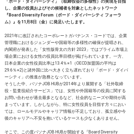
「ボード・ダイバーシティ」（取締役会の多様性）の実現を目指
し、企業の役員およびその候補者を対象としたネットワーク
『Board Diversity Forum（ボード・ダイバーシティ フォーラ
ム）』を11月8日（金）に発足いたします。
2021年に改訂されたコーポレートガバナンス・コードでは、企業
管理職におけるジェンダーや国籍等の多様性の確保が提唱され、
内閣府が発表した「女性版骨太の方針 2023」ではプライム市場上
場企業における女性の役員比率目標が掲げられています。一方、
日本企業の女性役員比率は13.4％※1（OECD加盟国の平均は
29.6％※2)と諸外国に比べ大きく立ち遅れており「ボード・ダイバ
ーシティ」の推進が急務となっています。
そうした中、パソナJOB HUBが2014年より展開する「社外取締
役・監査役紹介サービス」では、女性や外国籍等の役員に関する
お問い合わせが過去最多となるなど、社会的なニーズや期待が高
まっています。しかしながら、特に女性役員を目指す方々におい
ては、ロールモデルやキャリア情報が不足しており、孤立感や今
後のキャリアへ不安を抱いているケースも少なくありません。
そこで、この度パソナJOB HUBが開始する『Board Diversity