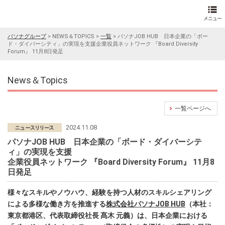
パソナグループ
>
NEWS＆TOPICS
>
一覧
>
パソナJOB HUB 日本企業の「ボー
ド・ダイバーシティ」の実現を支援企業役員ネットワーク 『Board Diversity
Forum』 11月8日発足
News＆Topics
一覧ページへ
2024.11.08
パソナJOB HUB 日本企業の「ボード・ダイバーシテ
ィ」の実現を支援
企業役員ネットワーク 『Board Diversity Forum』 11月8
日発足
様々なスキルやノウハウ、経験を持つ人材のスキルシェアリング
による多様な働き方を推進する
株式会社パソナJOB HUB
（本社：
東京都港区、代表取締役社長 髙木 元義）は、日本企業における