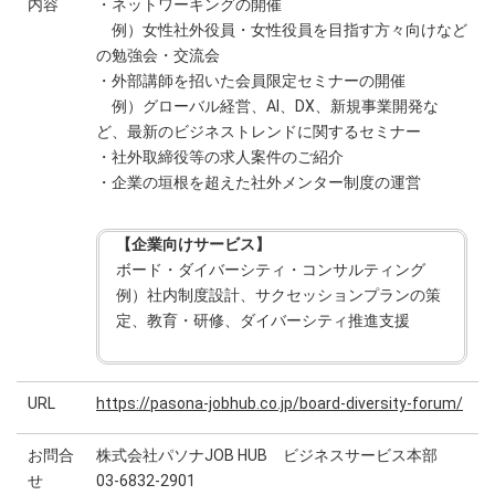
内容
・ネットワーキングの開催
例）女性社外役員・女性役員を目指す方々向けなど
の勉強会・交流会
・外部講師を招いた会員限定セミナーの開催
例）グローバル経営、AI、DX、新規事業開発な
ど、最新のビジネストレンドに関するセミナー
・社外取締役等の求人案件のご紹介
・企業の垣根を超えた社外メンター制度の運営
【企業向けサービス】
ボード・ダイバーシティ・コンサルティング
例）社内制度設計、サクセッションプランの策
定、教育・研修、ダイバーシティ推進支援
URL
https://pasona-jobhub.co.jp/board-diversity-forum/
お問合
株式会社パソナJOB HUB ビジネスサービス本部
せ
03-6832-2901