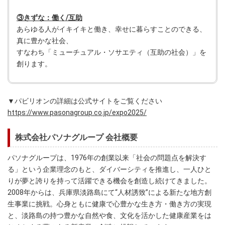
③きずな：働く/互助
あらゆる人がイキイキと働き、幸せに暮らすことのできる、
真に豊かな社会、
すなわち「ミューチュアル・ソサエティ（互助の社会）」を
創ります。
▼パビリオンの詳細は公式サイトをご覧ください
https://www.pasonagroup.co.jp/expo2025/
株式会社パソナグループ 会社概要
パソナグループは、1976年の創業以来「社会の問題点を解決す
る」という企業理念のもと、ダイバーシティを推進し、一人ひと
りが夢と誇りを持って活躍できる機会を創造し続けてきました。
2008年からは、兵庫県淡路島にて“人材誘致”による新たな地方創
生事業に挑戦。心身ともに健康で心豊かな生き方・働き方の実現
と、淡路島の持つ豊かな自然や食、文化を活かした健康産業をは