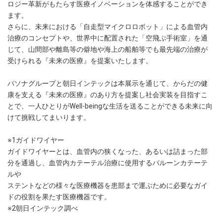
ロジー革新がもたらす医療イノベーションを体感することができ
ます。
さらに、未来における「自走型マイクロロボット」による血管内
治療のコンセプトや、世界中に配置された「空飛ぶ手術室」を通
じて、山間部や離島等の僻地や海上の船舶等でも最先端の治療が
受けられる『未来の医療』を提案いたします。
パソナグループと朝日インテックは本展示を通じて、からだの健
康を支える『未来の医療』のあり方を提案し社会実装を目指すこ
とで、一人ひとりがWell-beingな生活を送ることができる未来に向
けて挑戦してまいります。
※1ガイドワイヤー
ガイドワイヤーとは、血管内の狭くなった、あるいは詰まった部
分を通過し、血管内カテーテル治療に使用するバルーンカテーテ
ルや
ステントなどの様々な医療機器を患部まで運ぶために必要なガイ
ドの役割を果たす医療機器です。
※2朝日インテック調べ