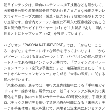
朝日インテックは、独自のステンレス加工技術などを活かして、
医療機器分野や産業機器分野で使われるさまざまな極細ステンレ
スワイヤーロープの開発・製造・販売を行う研究開発型ものづく
り企業です。血管内カテーテル治療に不可欠な医療機器である心
臓血管治療用のガイドワイヤー（※1）が主力製品であり、国内・
世界ともにトップシェア（※2）を獲得しています。
パビリオン「PASONA NATUREVERSE」では、「からだ・ここ
ろ・きずな」をテーマに様々な展示を行ってまいります。「から
だゾーン」における展示の一つとして、パビリオンの展示協賛パ
ートナーである朝日インテックと共同で、「フライングオペレー
ションユニット（空飛ぶ手術室）」と、遠隔治療に当たる「リモ
ートオペレーションセンター」から成る『未来の医療』に関する
展示を行います。
『未来の医療』展示では、現行の最先端技術による「手術用ガイ
ドワイヤー操作体験」展示のほか、朝日インテックが将来的に実
用化を目指す体内の血管やカテーテルの3D可視化技術、手術支援
ロボティクス技術等を用いて遠隔治療が可能になる「未来のカテ
ーテル手術体験」展示を通じて、来場者は近未来におけるテクノ