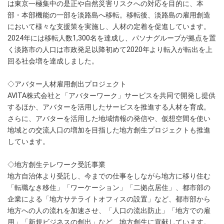
は東京一極集中の是正や自然災害リスクへの対応を目的に、本
部・本部機能の一部を淡路島へ移転。移転後、淡路島の雇用創造
において様々な支援策を実施し、人材の定着を促進しています。
2024年には移転人数1,300名を達成し、パソナグループが拠点を置
く淡路市の人口は市政発足以降初めて2020年より転入が転出を上
回る社会増を達成しました。
◇アバター人材雇用創出プロジェクト
AVITA株式会社と「アバターワーク」サービスを共同で開発し提供
するほか、アバターを活用したサービスを推進する人材を育成。
さらに、アバターを活用した地域情報の発信や、仮想空間を使い
地域との交流人口の増加を目指した地方創生プロジェクトも推進
しています。
◇地方創生テレワーク受託事業
地方自治体より受託し、今までの仕事をしながら地方に移り住む
「転職なき移住」「ワーケーション」「二拠点居住」、都市部の
企業による「地方サテライトオフィスの設置」など、都市部から
地方への人の流れを加速させ、「人口の流出防止」「地方での雇
用」「新規ビジネスの創出」など、地方創生に貢献しています。