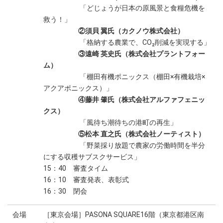
「どじょうが日本の原風景と食糧危機を
救う！」
②須貝 翼氏（カクノウ株式会社）
「格納する農業で、CO₂削減を実現する」
③遠崎 英史氏（株式会社プラントフォー
ム）
「棚田有機ポニックス（棚田×有機栽培×
アクアポニックス）」
④藤井 肇氏（株式会社アルファフェニッ
クス）
「風待ち潮待ちの港町の再生」
⑤松本 直之氏（株式会社ノーティスト）
「野菜採り放題で農家の労働時間を半分
にする収穫サブスクサービス」
15：40 審査タイム
16：10 審査発表、表彰式
16：30 閉会
会場
［東京会場］PASONA SQUARE16階（東京都港区南