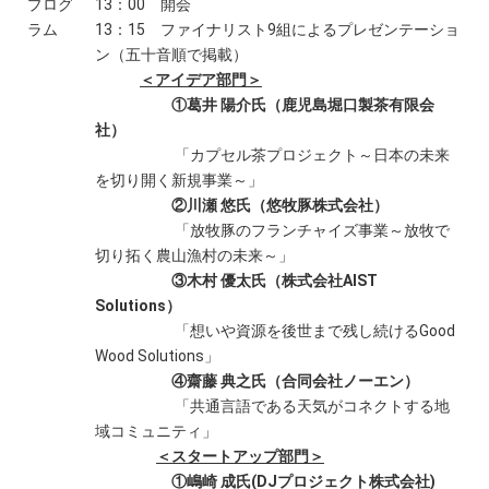
プログ
13：00 開会
ラム
13：15 ファイナリスト9組によるプレゼンテーショ
ン（五十音順で掲載）
＜アイデア部門＞
①葛井 陽介氏（鹿児島堀口製茶有限会
社）
「カプセル茶プロジェクト～日本の未来
を切り開く新規事業～」
②川瀬 悠氏（悠牧豚株式会社）
「放牧豚のフランチャイズ事業～放牧で
切り拓く農山漁村の未来～」
③木村 優太氏（株式会社AIST
Solutions）
「想いや資源を後世まで残し続けるGood
Wood Solutions」
④齋藤 典之氏（合同会社ノーエン）
「共通言語である天気がコネクトする地
域コミュニティ」
＜スタートアップ部門＞
①嶋崎 成氏(DJプロジェクト株式会社)