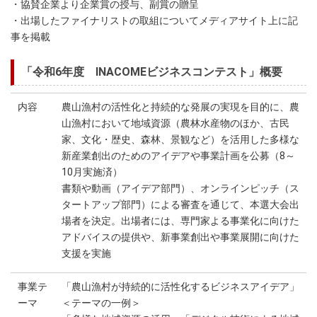
・協賛企業より企業賞の授与、副賞の贈呈
・出場したファイナリストの取組についてメディアサイト上に記
事を掲載
「令和6年度 INACOMEビジネスコンテスト」概要
内容
農山漁村の活性化と持続的な発展の実現を目的に、農
山漁村において地域資源（農林水産物のほか、古民
家、文化・歴史、森林、景観など）を活用した多様な
新産業創出のためのアイデアや事業計画を公募（8～
10月実施済）
書類や動画（アイデア部門）、オンラインピッチ（ス
タートアップ部門）による審査を通じて、本選大会出
場者を決定。出場者には、専門家よる事業化に向けた
アドバイスの提供や、新事業創出や事業展開に向けた
支援を実施
事業テ
「農山漁村が持続的に活性化するビジネスアイデア」
ーマ
＜テーマの一例＞