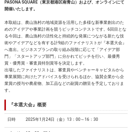
PASONA SQUARE（東京都港区南青山）および、オンラインにて
開催いたします。
本取組は、農山漁村の地域資源を活用した多様な新事業創出のた
めのアイデアや事業計画を競うピッチコンテストです。6回目とな
る今回は、農山漁村の活性化と持続的な発展につながる新たな技
術やアイデアなどを有する計9組のファイナリストが『本選大会』
へ進出。ビジネスプランの取り組み段階に応じて「アイデア部
門」「スタートアップ部門」に分かれてピッチを行い、最優秀
賞・優秀賞・審査員特別賞等を決定します。
出場したファイナリストは、審査員やベンチャーキャピタルから
事業展開に向けたアドバイスを受けられるほか、協賛企業から企
業賞の授与や農産物、加工品などの副賞の贈呈を予定しておりま
す。
『本選大会』概要
日時
2025年1月24日（金）13：00～16：30