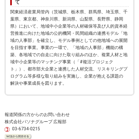
て
関東経済産業局管内（茨城県、栃木県、群馬県、埼玉県、千
葉県、東京都、神奈川県、新潟県、山梨県、長野県、静岡
県）において、地域中小企業等の人材確保等及び人的資本経
営推進に向けた地域の公的機関・民間組織の連携モデル「地
域の人事部」を確立し、モデル事例としての他地域への展開
を目指す事業。事業の一環で、「地域の人事部」機能の構
築、各地域での自走に向けた取り組みのほか、複業人材と地
域中小企業等のマッチング事業（「#複活プロジェク
ト」）、都市部大企業と連携した人材交流、リスキリングプ
ログラム等多様な取り組みを実施し、企業が抱える課題の
解決や事業成長を図ります。
報道関係の方からのお問い合わせ
株式会社パソナグループ 広報部
03-6734-0215