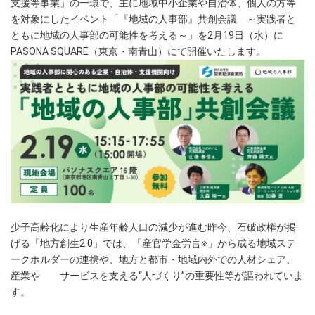
支援等事業」の一環で、主に地域中小企業や自治体、個人の方等
を対象にしたイベント「『地域の人事部』共創会議 ～実践者と
ともに地域の人事部の可能性を考える～」を2月19日（水）に
PASONA SQUARE（東京・南青山）にて開催いたします。
少子高齢化により生産年齢人口の減少が進む昨今、石破政権が掲
げる「地方創生2.0」では、「産官学金労言※」から成る地域ステ
ークホルダーの連携や、地方と都市・地域内外での人材シェア、
産業や サービスを支える“人づくり”の重要性等が謳われていま
す。