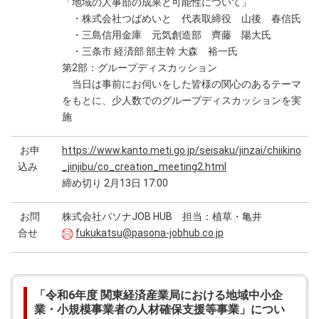
「地域の人事部の成果と可能性について」
・株式会社つばめいと 代表取締役 山後 春信氏
・三島信用金庫 元気創造部 齊藤 陽大氏
・三条市 経済部 部主幹 大森 裕一氏
第2部：グループディスカッション
当日は事前にお伺いをした皆様の関心のあるテーマ
をもとに、少人数でのグループディスカッションを実
施
お申
https://www.kanto.meti.go.jp/seisaku/jinzai/chiikino
込み
_jinjibu/co_creation_meeting2.html
締め切り 2月13日 17:00
お問
株式会社パソナJOB HUB 担当：植草・亀井
合せ
fukukatsu@pasona-jobhub.co.jp
「令和6年度 関東経済産業局における地域中小企
業・小規模事業者の人材確保支援等事業」につい