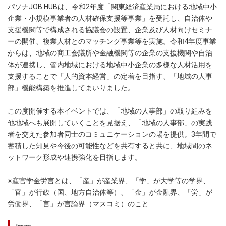
パソナJOB HUBは、令和2年度「関東経済産業局における地域中小
企業・小規模事業者の人材確保支援等事業」を受託し、自治体や
支援機関等で構成される協議会の設置、企業及び人材向けセミナ
ーの開催、複業人材とのマッチング事業等を実施。令和4年度事業
からは、地域の商工会議所や金融機関等の企業の支援機関や自治
体が連携し、管内地域における地域中小企業の多様な人材活用を
支援することで「人的資本経営」の定着を目指す、「地域の人事
部」機能構築を推進してまいりました。
この度開催する本イベントでは、「地域の人事部」の取り組みを
他地域へも展開していくことを見据え、「地域の人事部」の実践
者を交えた参加者同士のコミュニケーションの場を提供。3年間で
蓄積した知見や今後の可能性などを共有すると共に、地域間のネ
ットワーク形成や連携強化を目指します。
※産官学金労言とは、「産」が産業界、「学」が大学等の学界、
「官」が行政（国、地方自治体等）、「金」が金融界、「労」が
労働界、「言」が言論界（マスコミ）のこと