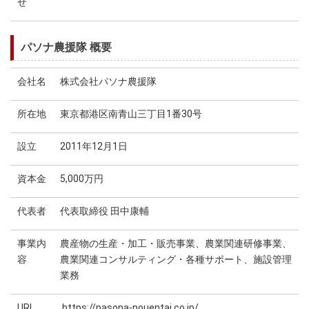
せ
パソナ農援隊 概要
会社名
株式会社パソナ農援隊
所在地
東京都港区南青山三丁目1番30号
設立
2011年12月1日
資本金
5,000万円
代表者
代表取締役 田中康輔
事業内
農産物の生産・加工・販売事業、農業関連研修事業、
容
農業関連コンサルティング・各種サポート、施設管理
業務
URL
https://pasona-nouentai.co.jp/