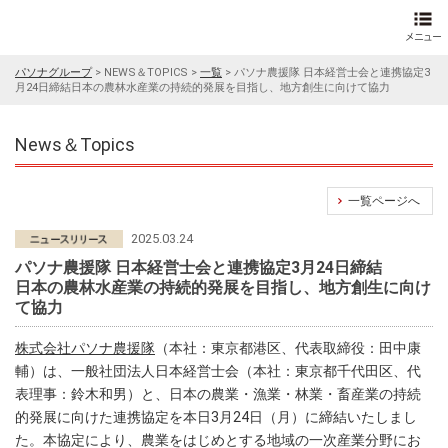
パソナグループ
>
NEWS＆TOPICS
>
一覧
>
パソナ農援隊 日本経営士会と連携協定3
月24日締結日本の農林水産業の持続的発展を目指し、地方創生に向けて協力
News＆Topics
一覧ページへ
2025.03.24
パソナ農援隊 日本経営士会と連携協定3月24日締結
日本の農林水産業の持続的発展を目指し、地方創生に向け
て協力
株式会社パソナ農援隊
（本社：東京都港区、代表取締役：田中康
輔）は、一般社団法人日本経営士会（本社：東京都千代田区、代
表理事：鈴木和男）と、日本の農業・漁業・林業・畜産業の持続
的発展に向けた連携協定を本日3月24日（月）に締結いたしまし
た。本協定により、農業をはじめとする地域の一次産業分野にお