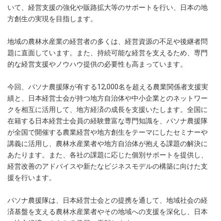
いて、経営支援の強化や販路拡大等のサポートを行い、日本の地
方創生の実現を目指します。
地域の農林水産業の経営者の多くは、経営資源の不足や後継者問
題に直面しています。また、持続可能な経営を支えるため、専門
的な経営支援やノウハウ提供の必要性も高まっています。
今回、パソナ農援隊が有する12,000名を超える農業関係者支援実
績と、日本経営士会が持つ地方自治体や中小企業とのネットワー
クを相互に活用して、地方経済の成長を支援いたします。全国に
在籍する日本経営士会員の経験豊富な専門知識を、パソナ農援隊
が全国で開催する農業経営や地方創生をテーマにしたセミナーや
講義に活用し、農林水産業者や地方自治体が抱える課題の解決に
あたります。また、各社の課題に応じた個別サポートを提供し、
経営改善のアドバイスや新たなビジネスモデルの構築に向けた支
援を行います。
パソナ農援隊は、日本経営士会との提携を通して、地域社会の経
済基盤を支える農林水産業者やその地域への支援を深化し、日本