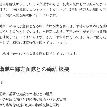
題点を解決する」という企業理念のもと、災害支援にも取り組んでまいり
目的に「神戸復興プロジェクト」を立ち上げ、5年間で5万人の雇用を目
旧・復興支援を継続的に行っています。
災害への備えが急務となる中、官民が力を合わせ、平時から実践的な訓
づくりを目的としています。本協定により、災害の発生が予測される際
を連携して行ってまいります。また、平常時においては、有事に備えた
通じて、相互の連携強化を図ってまいります。
、地域社会へのさらなる貢献を目指してまいります。
衛隊中部方面隊との締結 概要
日（月）
応時に必要な施設や土地などの活用
への対応に向けた継続的な協議・検討の実施
けた迅速な連携のための情報交換を実施