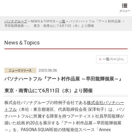
パソナグループ
>
NEWS＆TOPICS
>
一覧
>
パソナハートフル『アート村作品展 ～
早田龍輝個展～』 東京・南青山にて6月11日（水）より開催
News＆Topics
一覧ページへ
2025.06.06
パソナハートフル『アート村作品展 ～早田龍輝個展～』
東京・南青山にて6月11日（水）より開催
株式会社パソナグループの特例子会社である
株式会社パソナハー
トフル
（本社：東京都港区、代表取締役会長 深澤旬子）は、パソ
ナハートフルに所属する障害を持つアーティスト社員早田龍輝が
描いた絵画 約20点を展示する『アート村作品展～早田龍輝個展
～』を、PASONA SQUARE前の情報発信スペース「Annex