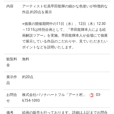
内容
アーティスト社員早田龍輝の細かな色使いが特徴的な
作品 約20点を展示
※個展の開催期間中の11日（水）、12日（木）12:30
～13:15は特別企画として、『早田龍輝本人による絵
画解説ツアー』を実施。早田龍輝本人が会場にて個展
で展示している作品のこだわりや、見ていただきたい
ポイントなどを説明いたします。
観覧料
無料
金
展示作
約20点
品
お問合
株式会社パソナハートフル「アート村」
03-
せ
6734-1093
備考
絵画の販売も行っております。詳細は上記までお問合