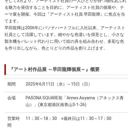
そして3月より、アーティスト社員の一人ひとりが持つ個性あふれ
る魅力を発信することを目的に、アーティスト社員の個展や、テ
ーマ展を開催。今回は『アーティスト社員 早田龍輝』に焦点を当
てます。
早田龍輝は2006年にパソナハートフルに入社以来、アーティスト
社員として活躍しています。細やかな色遣いを得意とし、小さな
製氷機をパレット代わりに用いて絵の具を組み合わせ、多彩な色
を作り出しながら、色とりどりの作品を創り上げます。
『アート村作品展 ～早田龍輝個展～』概要
期間
2025年6月11日（水）～15日（日）
会場
PASONA SQUARE前「Annex Aoyama（アネックス青
山）」(東京都港区南青山3-1-26)
営業時
11：30～18：30 ※最終日は11：30～17：00
間