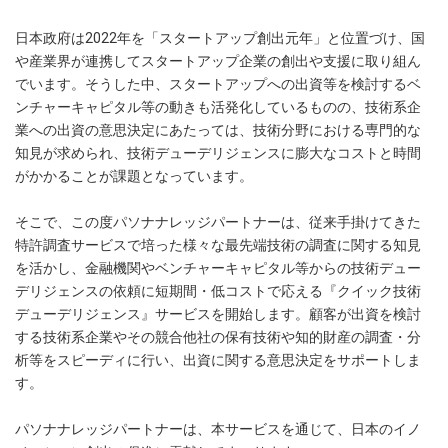
日本政府は2022年を「スタートアップ創出元年」と位置づけ、国
や産業界が連携してスタートアップ企業の創出や支援に取り組ん
でいます。そうした中、スタートアップへの出資等を検討するベ
ンチャーキャピタル等の動きも活発化しているものの、技術系企
業への出資の意思決定にあたっては、技術分野における専門的な
知見が求められ、技術デューデリジェンスに膨大なコストと時間
がかかることが課題となっています。
そこで、この度パソナナレッジパートナーは、従来手掛けてきた
特許調査サービスで培った様々な最先端技術の調査に関する知見
を活かし、金融機関やベンチャーキャピタル等からの技術デュー
デリジェンスの依頼に短期間・低コストで応える『クイック技術
デューデリジェンス』サービスを開始します。顧客が出資を検討
する技術系企業やその競合他社の保有技術や知的財産の調査・分
析等をスピーディに行い、出資に関する意思決定をサポートしま
す。
パソナナレッジパートナーは、本サービスを通じて、日本のイノ