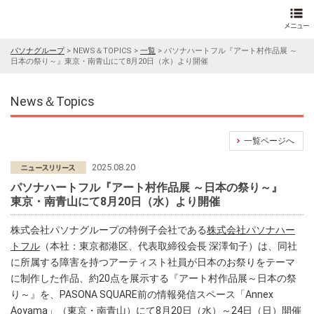
パソナグループ
>
NEWS＆TOPICS
>
一覧
>
パソナハートフル『アート村作品展 ～
日本の祭り～』東京・南青山にて8月20日（水）より開催
News＆Topics
一覧ページへ
2025.08.20
パソナハートフル『アート村作品展 ～日本の祭り～』
東京・南青山にて8月20日（水）より開催
株式会社パソナグループの特例子会社である
株式会社パソナハー
トフル
（本社：東京都港区、代表取締役会長 深澤旬子）は、同社
に所属する障害を持つアーティスト社員が日本のお祭りをテーマ
に制作した作品、約20点を展示する『アート村作品展～日本の祭
り～』を、PASONA SQUARE前の情報発信スペース「Annex
Aoyama」（東京・南青山）にて8月20日（水）～24日（日）開催