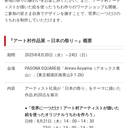
各地の祭りの賑わいをお楽しみください。また、アート村アーテ
ィストが描いた絵を使ったうちわ作りのワークショップも開催。
ご参加の皆さま自身でデザインを施すことで、世界に一つだけの
うちわを制作していただけます。
『アート村作品展 ～日本の祭り～』概要
期間
2025年8月20日（水）～24日（日）
会場
PASONA SQUARE前「Annex Aoyama（アネックス青
山）」(東京都港区南青山3-1-26)
内容
アーティスト社員が「日本の祭り」をテーマに描いた
作品 約20点を展示
●「世界に一つだけ！アート村アーティストが描いた
絵を使ったオリジナルうちわを作ろう」
日時：8月21日（木）14：00～14：30
23日（土）14：00～14：30