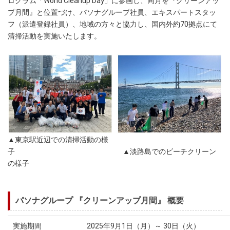
ログラム「World Cleanup Day」に参画し、同月を『クリーンアッ
プ月間』と位置づけ、パソナグループ社員、エキスパートスタッ
フ（派遣登録社員）、地域の方々と協力し、国内外約70拠点にて
清掃活動を実施いたします。
▲東京駅近辺での清掃活動の様
子 ▲淡路島でのビーチクリーン
の様子
パソナグループ 『クリーンアップ月間』 概要
実施期間
2025年9月1日（月）～ 30日（火）