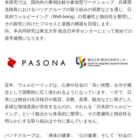
本研究では、国内外の事例比較や参加型ワークショップ、兵庫県
淡路島におけるパソナグループの取り組みの視察などを通じ、日
本的ウェルビーイング（Well-being）の普遍性と独自性を整理し、
その探究に向けたプロセスと基盤の構築を目指します。
尚、本共同研究は東北大学 統合日本学センターにとって初めての
産学連携になります。
近年、ウェルビーイングは、心身や社会の「良い状態」を示す概
念として国際的に広く使われるようになっています。一方で、日
本には独自の生活様式や風習、宗教、産業、観光などに根ざした
多様な地域資源が存在するものの、それらを「日本的ウェルビー
イング」という観点から体系的に整理し、その普遍性と独自性を
明らかにする取り組みは十分に進んでいません。
パソナグループは、「身体の健康」「心の健康」そして「社会の