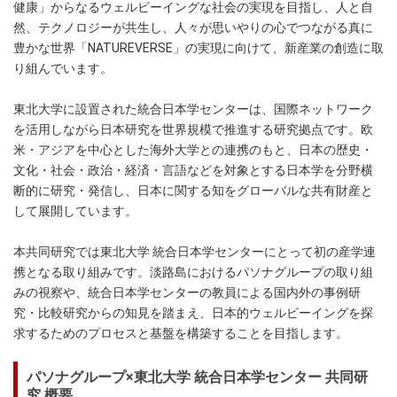
健康」からなるウェルビーイングな社会の実現を目指し、人と自
然、テクノロジーが共生し、人々が思いやりの心でつながる真に
豊かな世界「NATUREVERSE」の実現に向けて、新産業の創造に取
り組んでいます。
東北大学に設置された統合日本学センターは、国際ネットワーク
を活用しながら日本研究を世界規模で推進する研究拠点です。欧
米・アジアを中心とした海外大学との連携のもと、日本の歴史・
文化・社会・政治・経済・言語などを対象とする日本学を分野横
断的に研究・発信し、日本に関する知をグローバルな共有財産と
して展開しています。
本共同研究では東北大学 統合日本学センターにとって初の産学連
携となる取り組みです。淡路島におけるパソナグループの取り組
みの視察や、統合日本学センターの教員による国内外の事例研
究・比較研究からの知見を踏まえ、日本的ウェルビーイングを探
求するためのプロセスと基盤を構築することを目指します。
パソナグループ×東北大学 統合日本学センター 共同研
究 概要