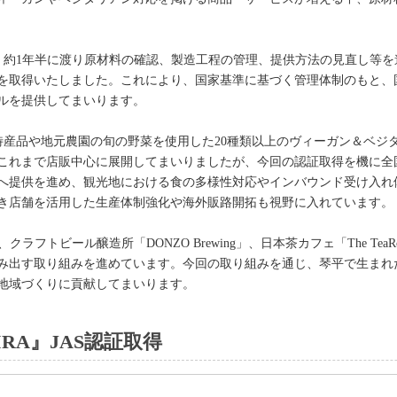
OHIRA」は、約1年半に渡り原材料の確認、製造工程の管理、提供方法の見直
を取得いたしました。これにより、国家基準に基づく管理体制のもと、
ルを提供してまいります。
」は、四国の特産品や地元農園の旬の野菜を使用した20種類以上のヴィーガン＆
業。これまで店販中心に展開してまいりましたが、今回の認証取得を機に
へ提供を進め、観光地における食の多様性対応やインバウンド受け入れ
き店舗を活用した生産体制強化や海外販路開拓も視野に入れています。
、クラフトビール醸造所「DONZO Brewing」、日本茶カフェ「The Tea
み出す取り組みを進めています。今回の取り組みを通じ、琴平で生まれ
地域づくりに貢献してまいります。
OHIRA』JAS認証取得
日