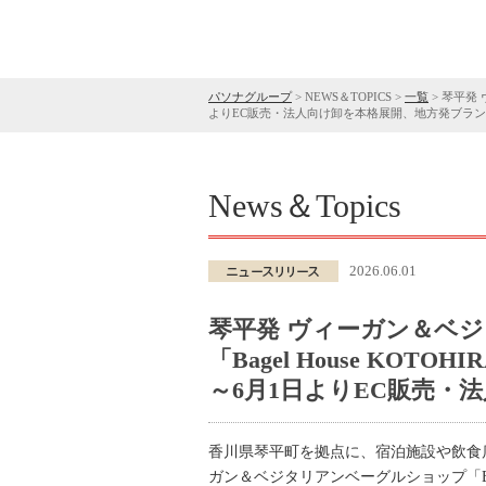
パソナグループ
>
NEWS＆TOPICS
>
一覧
>
琴平発 
よりEC販売・法人向け卸を本格展開、地方発ブラ
News＆Topics
2026.06.01
琴平発 ヴィーガン＆ベ
「Bagel House KO
～6月1日よりEC販売・
香川県琴平町を拠点に、宿泊施設や飲食
ガン＆ベジタリアンベーグルショップ「Bag