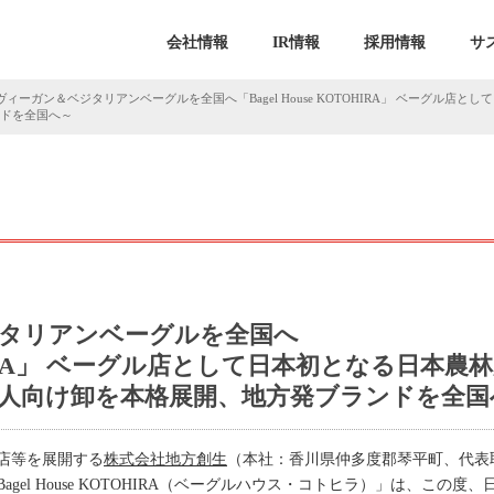
会社情報
IR情報
採用情報
サ
ヴィーガン＆ベジタリアンベーグルを全国へ「Bagel House KOTOHIRA」 ベーグル店とし
ンドを全国へ～
ジタリアンベーグルを全国へ
TOHIRA」 ベーグル店として日本初となる日本農林
法人向け卸を本格展開、地方発ブランドを全国
店等を展開する
株式会社地方創生
（本社：香川県仲多度郡琴平町、代表
el House KOTOHIRA（ベーグルハウス・コトヒラ）」は、この度、