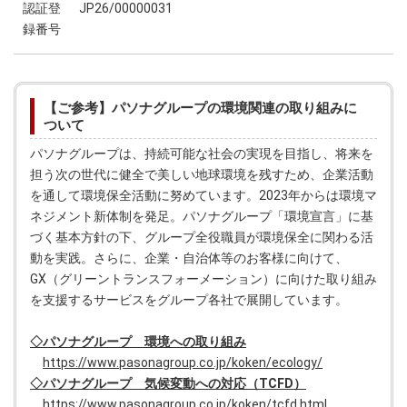
認証登
JP26/00000031
録番号
【ご参考】パソナグループの環境関連の取り組みに
ついて
パソナグループは、持続可能な社会の実現を目指し、将来を
担う次の世代に健全で美しい地球環境を残すため、企業活動
を通して環境保全活動に努めています。2023年からは環境マ
ネジメント新体制を発足。パソナグループ「環境宣言」に基
づく基本方針の下、グループ全役職員が環境保全に関わる活
動を実践。さらに、企業・自治体等のお客様に向けて、
GX（グリーントランスフォーメーション）に向けた取り組み
を支援するサービスをグループ各社で展開しています。
◇パソナグループ 環境への取り組み
https://www.pasonagroup.co.jp/koken/ecology/
◇パソナグループ 気候変動への対応（TCFD）
https://www.pasonagroup.co.jp/koken/tcfd.html