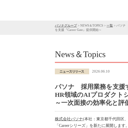
パソナグループ
>
NEWS＆TOPICS
>
一覧
>
パソナ 
を支援『Career Gate』提供開始～
News＆Topics
2026.06.10
パソナ 採用業務を支援
HR領域のAIプロダクトシ
～一次面接の効率化と評価の
株式会社パソナ
(本社：東京都千代田区
「Careerシリーズ」を新たに展開します