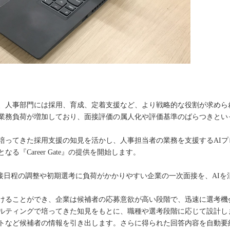
、人事部門には採用、育成、定着支援など、より戦略的な役割が求めら
業務負荷が増加しており、面接評価の属人化や評価基準のばらつきとい
ってきた採用支援の知見を活かし、人事担当者の業務を支援するAIプロダ
『Career Gate』の提供を開始します。
多く、面接日程の調整や初期選考に負荷がかかりやすい企業の一次面接を、A
けることができ、企業は候補者の応募意欲が高い段階で、迅速に選考機
ルティングで培ってきた知見をもとに、職種や選考段階に応じて設計し
トなど候補者の情報を引き出します。さらに得られた回答内容を自動要