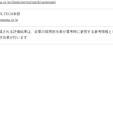
.co.jp/clients/service/xtech/careergate/
X-TECH本部
pasona.co.jp
成される評価結果は、企業の採用担当者が選考時に参照する参考情報と
担当者が行います