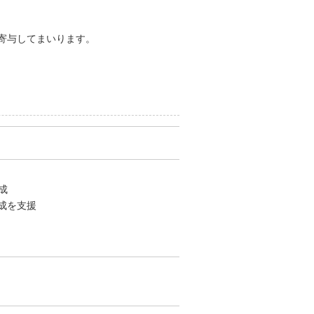
寄与してまいります。
成
成を支援