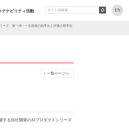
EN
ステナビリティ活動
rシリーズ」第一弾～一次面接の効率化と評価の標準化
一覧ページへ
援する自社開発のAIプロダクトシリーズ