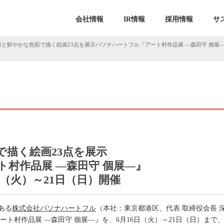
会社情報
IR情報
採用情報
サ
線と鮮やかな色彩で描く絵画23点を展示パソナハートフル『アート村作品展 ―森田守 個展―
で描く絵画23点を展示
村作品展 ―森田守 個展―』
日（火）～21日（日）開催
ある
株式会社パソナハートフル
（本社：東京都港区、代表 取締役会長 
ト村作品展 ―森田守 個展―』を、6月16日（火）～21日（日）まで、東京