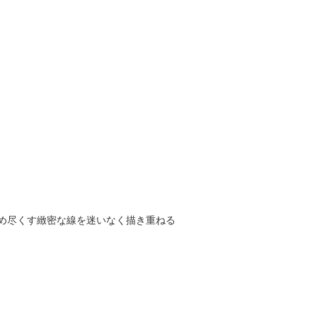
め尽くす緻密な線を迷いなく描き重ねる