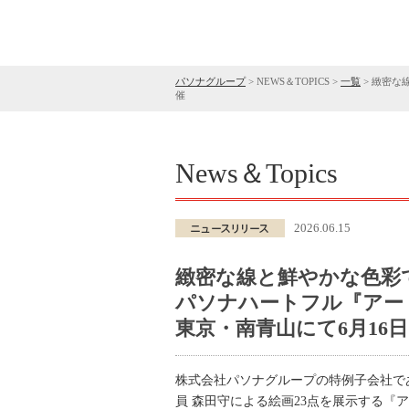
パソナグループ
>
NEWS＆TOPICS
>
一覧
>
緻密な
催
News＆Topics
2026.06.15
緻密な線と鮮やかな色彩
パソナハートフル『アート
東京・南青山にて6月16
株式会社パソナグループの特例子会社で
員 森田守による絵画23点を展示する『アー