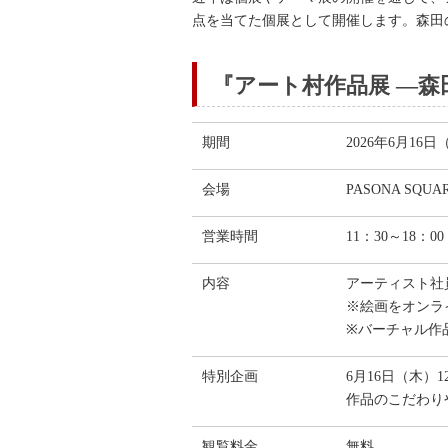
点を当てた個展として開催します。森田
『アート村作品展 ―森
期間
2026年6月16
会場
PASONA SQU
営業時間
11：30～18：
内容
アーティスト社
※絵画をオンラ
※バーチャル作
特別企画
6月16日（木）
作品のこだわり
観覧料金
無料