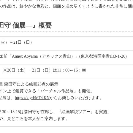
の作品は、鮮やかな色彩と、画面を埋め尽くすように書かれた非常に細
田守 個展―』概要
日（火）～21日（日）
ARE前「Annex Aoyama（アネックス青山）」(東京都港区南青山3-1-26)
00 ※20日（土）・21日（日）は11：00～16：00
員 森田守による絵画23点の展示
イン上で鑑賞できる「バーチャル作品展」も開催。
品展は、
https://x.gd/MDkKN
からお楽しみいただけます。
12:30～13:15は森田守が在廊し、『絵画解説ツアー』を実施。
や、見どころを本人がご案内します。