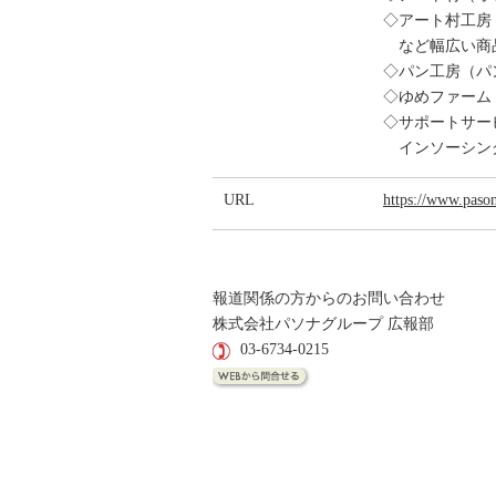
◇アート村工房
など幅広い商
◇パン工房（パ
◇ゆめファーム
◇サポートサー
インソーシング
URL
https://www.pason
報道関係の方からのお問い合わせ
株式会社パソナグループ 広報部
03-6734-0215