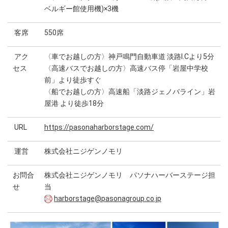
ベルギー館使用機)×3機
客席
550席
アク
〈車でお越しの方〉神戸鳴門自動車道 淡路I.Cより5分
セス
〈高速バスでお越しの方〉高速バス停「岩屋中学校
前」より徒歩すぐ
〈船でお越しの方〉高速船「淡路ジェノバライン」岩
屋港 より徒歩18分
URL
https://pasonaharborstage.com/
運営
株式会社ニジゲンノモリ
お問合
株式会社ニジゲンノモリ パソナハーバーステージ担
せ
当
harborstage@pasonagroup.co.jp