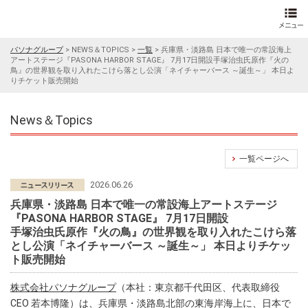
パソナグループ
>
NEWS＆TOPICS
>
一覧
>
兵庫県・淡路島 日本で唯一の常設海上
アートステージ『PASONA HARBOR STAGE』 7月17日開設手塚治虫氏原作『火の
鳥』の世界観を取り入れたこけら落とし公演「ネイチャーバース ～誕生～」 本日よ
りチケット販売開始
News＆Topics
一覧ページへ
2026.06.26
兵庫県・淡路島 日本で唯一の常設海上アートステージ
『PASONA HARBOR STAGE』 7月17日開設
手塚治虫氏原作『火の鳥』の世界観を取り入れたこけら落
とし公演「ネイチャーバース ～誕生～」 本日よりチケッ
ト販売開始
株式会社パソナグループ
（本社：東京都千代田区、代表取締役
CEO 若本博隆）は、兵庫県・淡路島北部の東海岸海上に、日本で