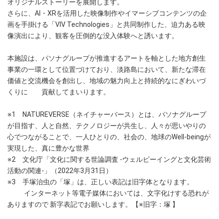
オリジナルストーリーを展開します。
さらに、AI・XRを活用した映像制作やイマーシブコンテンツの企
画を手掛ける「VIV Technologies」と共同制作した、迫力ある映
像演出により、観客を圧倒的な没入体験へと誘います。
本施設は、パソナグループが推進するアートを軸とした地方創生
事業の一環として位置づけており、淡路島において、新たな滞在
価値と交流機会を創出し、地域の魅力向上と持続的なにぎわいづ
くりに 貢献してまいります。
※1 NATUREVERSE（ネイチャーバース）とは、パソナグループ
が目指す、人と自然、テクノロジーが共生し、人々が思いやりの
心でつながることで、一人ひとりの、社会の、地球のWell-beingが
実現した、真に豊かな世界
※2 文化庁「文化に関する世論調査 -ウェルビーイングと文化芸術
活動の関連-」（2022年3月31日）
※3 手塚治虫の「塚」は、正しい表記は旧字体となります。
インターネット等電子媒体においては、文字化けする恐れが
ありますので 新字表記でお願いします。【※旧字：塚 】