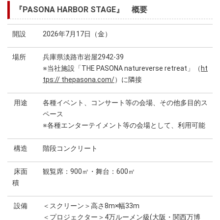
『PASONA HARBOR STAGE』 概要
開設
2026年7月17日（金）
場所
兵庫県淡路市岩屋2942-39
※当社施設「THE PASONA natureverse retreat」（
ht
tps:// thepasona.com/
）に隣接
用途
各種イベント、コンサート等の会場、その他多目的ス
ペース
※各種エンターテイメント等の会場として、利用可能
構造
階段コンクリート
床面
観覧席：900㎡・舞台：600㎡
積
設備
＜スクリーン＞高さ8m×幅33m
＜プロジェクター＞4万ルーメン級(大阪・関西万博