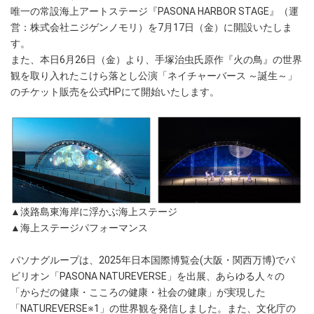
唯一の常設海上アートステージ『PASONA HARBOR STAGE』（運
営：株式会社ニジゲンノモリ）を7月17日（金）に開設いたしま
す。
また、本日6月26日（金）より、手塚治虫氏原作『火の鳥』の世界
観を取り入れたこけら落とし公演「ネイチャーバース ～誕生～」
のチケット販売を公式HPにて開始いたします。
▲淡路島東海岸に浮かぶ海上ステージ
▲海上ステージパフォーマンス
パソナグループは、2025年日本国際博覧会(大阪・関西万博)でパ
ビリオン「PASONA NATUREVERSE」を出展、あらゆる人々の
「からだの健康・こころの健康・社会の健康」が実現した
「NATUREVERSE※1」の世界観を発信しました。また、文化庁の