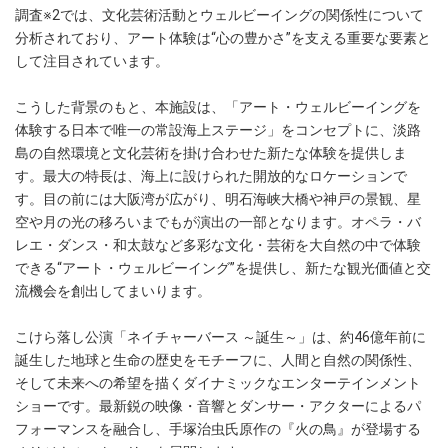
調査※2では、文化芸術活動とウェルビーイングの関係性について
分析されており、アート体験は“心の豊かさ”を支える重要な要素と
して注目されています。
こうした背景のもと、本施設は、「アート・ウェルビーイングを
体験する日本で唯一の常設海上ステージ」をコンセプトに、淡路
島の自然環境と文化芸術を掛け合わせた新たな体験を提供しま
す。最大の特長は、海上に設けられた開放的なロケーションで
す。目の前には大阪湾が広がり、明石海峡大橋や神戸の景観、星
空や月の光の移ろいまでもが演出の一部となります。オペラ・バ
レエ・ダンス・和太鼓など多彩な文化・芸術を大自然の中で体験
できる“アート・ウェルビーイング”を提供し、新たな観光価値と交
流機会を創出してまいります。
こけら落し公演「ネイチャーバース ～誕生～」は、約46億年前に
誕生した地球と生命の歴史をモチーフに、人間と自然の関係性、
そして未来への希望を描くダイナミックなエンターテインメント
ショーです。最新鋭の映像・音響とダンサー・アクターによるパ
フォーマンスを融合し、手塚治虫氏原作の『火の鳥』が登場する