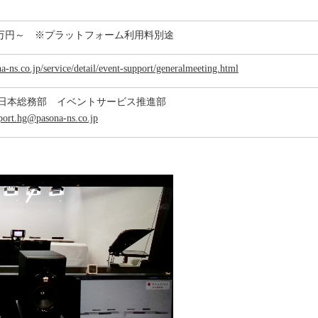
50万円～ ※プラットフォーム利用料別途
a-ns.co.jp/service/detail/event-support/generalmeeting.html
日本総務部 イベントサービス推進部
port.hg@pasona-ns.co.jp