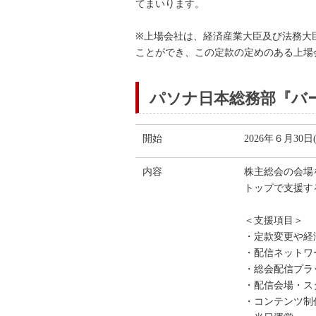
てまいります。
※上場会社は、経済産業大臣及び法務大
ことができ、この定款の定めのある上場
パソナ日本総務部『バ
開始
2026年６月30日
内容
株主総会の会場
トップで支援す
＜支援項目＞
・定款変更や経
・配信ネットワ
・総会配信プラ
・配信会場・ス
・コンテンツ制