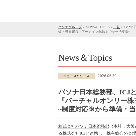
パソナグループ
>
NEWS＆TOPICS
>
一覧
>
パソナ
備・当日運営・アーカイブ配信までを一括支援~
News＆Topics
2026.06.30
パソナ日本総務部、ICJ
『バーチャルオンリー株
~制度対応※から準備・
株式会社パソナ日本総務部
（本社：大阪
る株式会社ICJと連携し、株主総会の