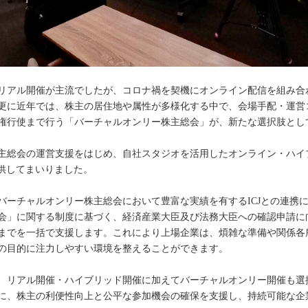
リアル開催が主流でしたが、コロナ禍を契機にオンライン配信を組み合
更に近年では、株主の居住地や属性が多様化する中で、会場手配・運営
権行使まで行う「バーチャルオンリー株主総会」が、新たな選択肢とし
主総会の運営支援をはじめ、自社スタジオを活用したオンライン・ハイ
提供してまいりました。
バーチャルオンリー株主総会において豊富な実績を有するICJとの連携
会」に関する制度に基づく、経済産業大臣及び法務大臣への確認申請に
までを一括で支援します。これにより上場企業は、煩雑な準備や関係各
の目的に注力しやすい環境を整えることができます。
、リアル開催・ハイブリッド開催に加えてバーチャルオンリー開催も選
に、株主の利便性向上と公平な参加機会の確保を支援し、持続可能な企