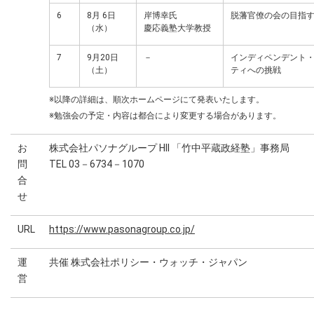
6
8月 6日
岸博幸氏
脱藩官僚の会の目指
（水）
慶応義塾大学教授
7
9月20日
－
インディペンデント
（土）
ティへの挑戦
※以降の詳細は、順次ホームページにて発表いたします。
※勉強会の予定・内容は都合により変更する場合があります。
お
株式会社パソナグループ HII 「竹中平蔵政経塾」事務局
問
TEL 03－6734－1070
合
せ
URL
https://www.pasonagroup.co.jp/
運
共催 株式会社ポリシー・ウォッチ・ジャパン
営