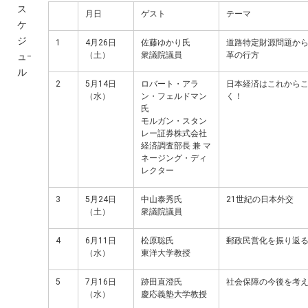
ス
月日
ゲスト
テーマ
ケ
ジ
1
4月26日
佐藤ゆかり氏
道路特定財源問題か
（土）
衆議院議員
革の行方
ュｰ
ル
2
5月14日
ロバート・アラ
日本経済はこれから
（水）
ン・フェルドマン
く！
氏
モルガン・スタン
レー証券株式会社
経済調査部長 兼 マ
ネージング・ディ
レクター
3
5月24日
中山泰秀氏
21世紀の日本外交
（土）
衆議院議員
4
6月11日
松原聡氏
郵政民営化を振り返
（水）
東洋大学教授
5
7月16日
跡田直澄氏
社会保障の今後を考
（水）
慶応義塾大学教授