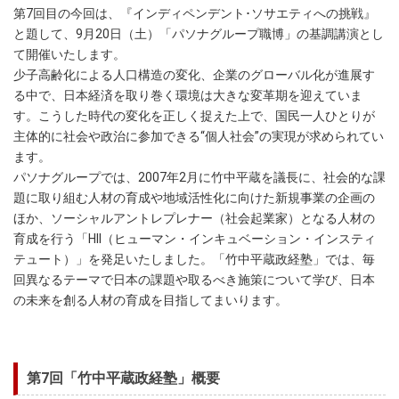
第7回目の今回は、『インディペンデント･ソサエティへの挑戦』
と題して、9月20日（土）「パソナグループ職博」の基調講演とし
て開催いたします。
少子高齢化による人口構造の変化、企業のグローバル化が進展す
る中で、日本経済を取り巻く環境は大きな変革期を迎えていま
す。こうした時代の変化を正しく捉えた上で、国民一人ひとりが
主体的に社会や政治に参加できる“個人社会”の実現が求められてい
ます。
パソナグループでは、2007年2月に竹中平蔵を議長に、社会的な課
題に取り組む人材の育成や地域活性化に向けた新規事業の企画の
ほか、ソーシャルアントレプレナー（社会起業家）となる人材の
育成を行う「HII（ヒューマン・インキュベーション・インスティ
テュート）」を発足いたしました。「竹中平蔵政経塾」では、毎
回異なるテーマで日本の課題や取るべき施策について学び、日本
の未来を創る人材の育成を目指してまいります。
第7回「竹中平蔵政経塾」概要