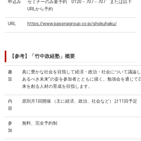
申込み
セミナーのみ要予約 0120－707－707 または以下
URLから予約
URL
https://www.pasonagroup.co.jp/shokuhaku/
【参考】「竹中政経塾」概要
趣
真に豊かな社会を目指して経済・政治・社会について議論し
旨
あるべき未来”の姿を参加者とともに描く。勉強会を通じて
来を創る人材の育成を目指します。
内
原則月1回開催 （主に経済、政治、社会など） 計11回予定
容
参
無料、完全予約制
加