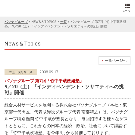
パソナグループ
>
NEWS＆TOPICS
>
一覧
>
パソナグループ 第7回「竹中平蔵政経
塾」 9／20（土）『インディペンデント・ソサエティへの挑戦』開催
News＆Topics
一覧ページへ
2008.09.17
パソナグループ 第7回「竹中平蔵政経塾」
9／20（土）『インディペンデント・ソサエティへの挑
戦』開催
総合人材サービスを展開する株式会社パソナグループ（本社：東
京都千代田区、代表取締役グループ代表 南部靖之）は、パソナグ
ループ特別顧問 竹中平蔵が塾長となり、毎回招待する様々なゲス
トとともに、これからの日本の経済、政治、社会について議論す
る「竹中平蔵政経塾」を今年4月から開催しております。