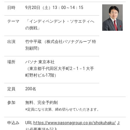
日時
9月20日（土）13：00～14：15
テーマ
「インディペンデント・ソサエティへ
の挑戦」
出演
竹中平蔵 （株式会社パソナグループ 特
別顧問）
場所
パソナ 東京本社
（東京都千代田区大手町2－1－1 大手
町野村ビル17階）
定員
200名
参加
無料、完全予約制
※定員になり次第、締め切らせていただきます。
申込み
URL
https://www.pasonagroup.co.jp/shokuhaku/
よ
り必要事項を記入