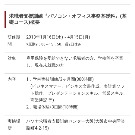
求職者支援訓練『パソコン・オフィス事務基礎科』(基
礎コース)概要
研修期
2013年1月16日(水)～4月15日(月)
間
※原則9：00～15：50、週2日休み
対象
雇用保険を受給できない求職者の方、学校等を卒業
し、現在未就職の方
内容
1．学科実技訓練/3ヶ月間(300時間)
(ビジネスマナー、ビジネス文書作成、表計算ソフ
ト操作、プレゼンテーションスキル、営業スキル、
商業簿記 等)
2．職場体験/3日間(18時間)
実施場
パソナ求職者支援訓練センター大阪(大阪市中央区淡
所
路町4-2-15)