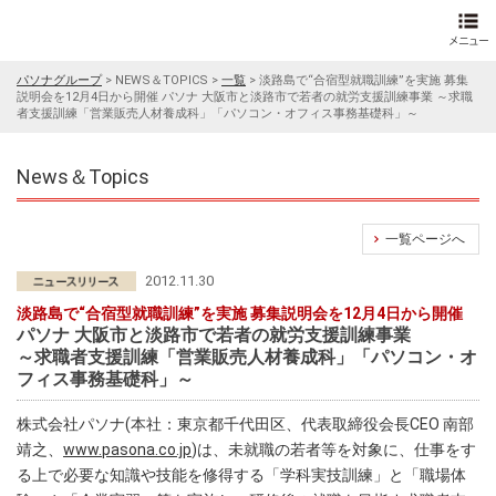
パソナグループ
>
NEWS＆TOPICS
>
一覧
>
淡路島で“合宿型就職訓練”を実施 募集
説明会を12月4日から開催 パソナ 大阪市と淡路市で若者の就労支援訓練事業 ～求職
者支援訓練「営業販売人材養成科」「パソコン・オフィス事務基礎科」～
News＆Topics
一覧ページへ
2012.11.30
淡路島で“合宿型就職訓練”を実施 募集説明会を12月4日から開催
パソナ 大阪市と淡路市で若者の就労支援訓練事業
～求職者支援訓練「営業販売人材養成科」「パソコン・オ
フィス事務基礎科」～
株式会社パソナ(本社：東京都千代田区、代表取締役会長CEO 南部
靖之、
www.pasona.co.jp
)は、未就職の若者等を対象に、仕事をす
る上で必要な知識や技能を修得する「学科実技訓練」と「職場体