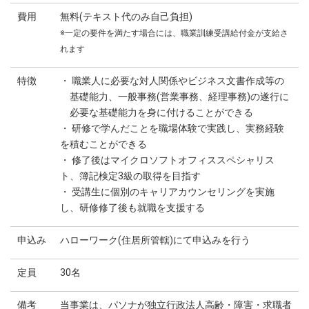
費用
無料(テキスト代のみ自己負担)
※一定の要件を満たす場合には、職業訓練受講給付金が支給さ
れます
特徴
・ 職業人に必要な対人関係やビジネス文書作成等の
基礎能力、一般事務(営業事務、経理事務)の遂行に
必要な基礎能力を身に付けることができる
・ 研修で学んだことを職場体験で実践し、実務経験
を積むことができる
・ 修了後はマイクロソフトオフィススペシャリス
ト、簿記検定3級の取得を目指す
・ 受講生に個別のキャリアカウンセリングを実施
し、研修修了後も就職を支援する
申込み
ハローワーク(住居所管轄)にて申込みを行う
定員
30名
備考
当事業は、パソナが独立行政法人高齢・障害・求職者