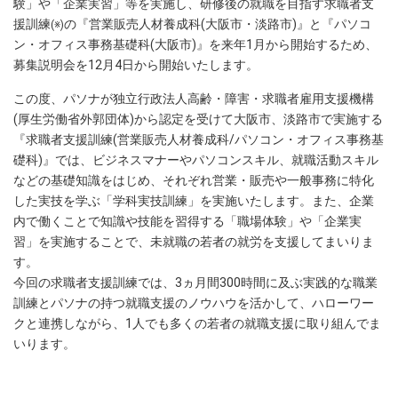
験」や「企業実習」等を実施し、研修後の就職を目指す求職者支
援訓練
の『営業販売人材養成科(大阪市・淡路市)』と『パソコ
(※)
ン・オフィス事務基礎科(大阪市)』を来年1月から開始するため、
募集説明会を12月4日から開始いたします。
この度、パソナが独立行政法人高齢・障害・求職者雇用支援機構
(厚生労働省外郭団体)から認定を受けて大阪市、淡路市で実施する
『求職者支援訓練(営業販売人材養成科/パソコン・オフィス事務基
礎科)』では、ビジネスマナーやパソコンスキル、就職活動スキル
などの基礎知識をはじめ、それぞれ営業・販売や一般事務に特化
した実技を学ぶ「学科実技訓練」を実施いたします。また、企業
内で働くことで知識や技能を習得する「職場体験」や「企業実
習」を実施することで、未就職の若者の就労を支援してまいりま
す。
今回の求職者支援訓練では、3ヵ月間300時間に及ぶ実践的な職業
訓練とパソナの持つ就職支援のノウハウを活かして、ハローワー
クと連携しながら、1人でも多くの若者の就職支援に取り組んでま
いります。