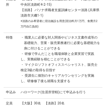
所
中央区淡路町4-2-15)
【淡路】 パソナ求職者支援訓練センター淡路 (兵庫県
淡路市大磯1-1)
※淡路のみ希望者に宿泊施設を用意(宿泊料月1万円、食費月2
万円自己負担)
特徴
・ 職業人に必要な対人関係やビジネス文書作成等の
基礎能力、営業・販売業務遂行に必要な基礎能力を
身に付けることができる
・ 研修で学んだことを職場体験と企業実習で実践
し、実務経験を積むことができる
・ マイクロソフトオフィススペシャリスト、販売士
検定3級の取得を目指す
・ 受講生に個別のキャリアカウンセリングを実施
し、研修修了後も就職を支援する
申込み
ハローワーク(住居所管轄)にて申込みを行う
定員
【大阪】30名 【淡路】20名