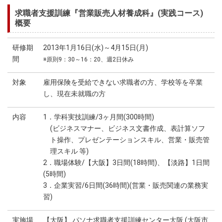
求職者支援訓練『営業販売人材養成科』(実践コース)
概要
研修期
2013年1月16日(水)～4月15日(月)
間
※原則9：30～16：20、週2日休み
対象
雇用保険を受給できない求職者の方、学校等を卒業
し、現在未就職の方
内容
1．学科実技訓練/3ヶ月間(300時間)
(ビジネスマナー、ビジネス文書作成、表計算ソフ
ト操作、プレゼンテーションスキル、営業・販売管
理スキル 等)
2．職場体験/【大阪】3日間(18時間)、【淡路】1日間
(5時間)
3．企業実習/6日間(36時間)(営業・販売関連の業務実
習)
実施場
【大阪】 パソナ求職者支援訓練センター大阪 (大阪市